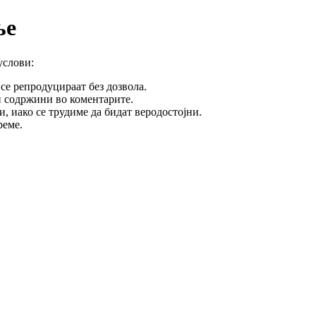
ње
услови:
се репродуцираат без дозвола.
и содржини во коментарите.
, иако се трудиме да бидат веродостојни.
реме.