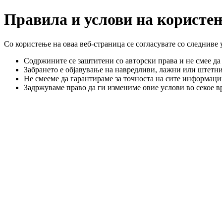
Правила и услови на користе
Со користење на оваа веб-страница се согласувате со следниве 
Содржините се заштитени со авторски права и не смее да 
Забрането е објавување на навредливи, лажни или штетн
Не смееме да гарантираме за точноста на сите информации
Задржуваме право да ги измениме овие услови во секое в