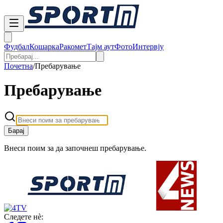
Фудбал
Кошарка
Ракомет
Тајм аут
Фото
Интервју
Почетна
/
Пребарување
Пребарување
Барај
Внеси поим за да започнеш пребарување.
Следете нè: