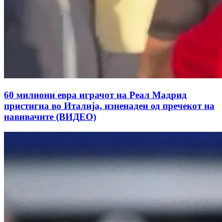
60 милиони евра играчот на Реал Мадрид
пристигна во Италија, изненаден од пречекот на
навивачите (ВИДЕО)