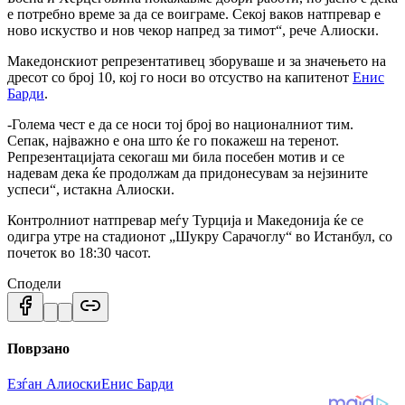
е потребно време за да се воиграме. Секој ваков натпревар е
ново искуство и нов чекор напред за тимот“, рече Алиоски.
Македонскиот репрезентативец зборуваше и за значењето на
дресот со број 10, кој го носи во отсуство на капитенот
Енис
Барди
.
-Голема чест е да се носи тој број во националниот тим.
Сепак, најважно е она што ќе го покажеш на теренот.
Репрезентацијата секогаш ми била посебен мотив и се
надевам дека ќе продолжам да придонесувам за нејзините
успеси“, истакна Алиоски.
Контролниот натпревар меѓу Турција и Македонија ќе се
одигра утре на стадионот „Шукру Сарачоглу“ во Истанбул, со
почеток во 18:30 часот.
Сподели
Поврзано
Езѓан Алиоски
Енис Барди