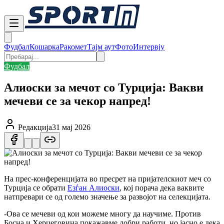
Фудбал
Кошарка
Ракомет
Тајм аут
Фото
Интервју
Фудбал
Алиоски за мечот со Турција: Вакви
мечеви се за чекор напред!
Редакција
31 мај 2026
На прес-конференцијата во пресрет на пријателскиот меч со
Турција се обрати
Езѓан Алиоски
, кој порача дека ваквите
натпревари се од големо значење за развојот на селекцијата.
-Ова се мечеви од кои можеме многу да научиме. Против
Босна и Херцеговина покажавме добри работи, но јасно е дека