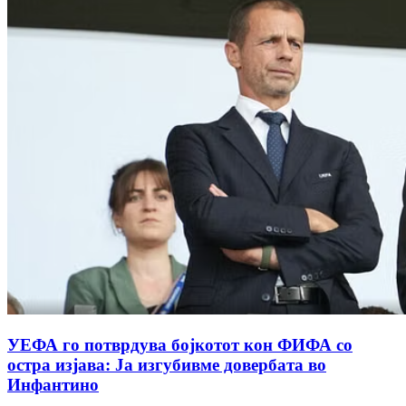
УЕФА го потврдува бојкотот кон ФИФА со
остра изјава: Ја изгубивме довербата во
Инфантино