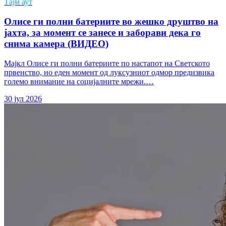
Тајм аут
Олисе ги полни батериите во жешко друштво на
јахта, за момент се занесе и заборави дека го
снима камера (ВИДЕО)
Мајкл Олисе ги полни батериите по настапот на Светското
првенство, но еден момент од луксузниот одмор предизвика
големо внимание на социјалните мрежи.…
30 јул 2026