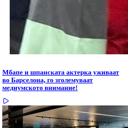
Мбапе и шпанската актерка уживаат
во Барселона, го зголемуваат
медиумското внимание!