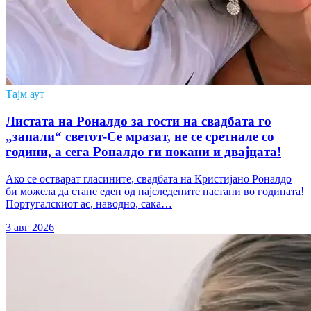
Тајм аут
Листата на Роналдо за гости на свадбата го
„запали“ светот-Се мразат, не се сретнале со
години, а сега Роналдо ги покани и двајцата!
Ако се остварат гласините, свадбата на Кристијано Роналдо
би можела да стане еден од најследените настани во годината!
Португалскиот ас, наводно, сака…
3 авг 2026