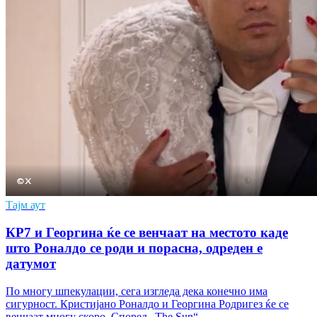
Тајм аут
КР7 и Георгина ќе се венчаат на местото каде
што Роналдо се роди и порасна, одреден е
датумот
По многу шпекулации, сега изгледа дека конечно има
сигурност. Кристијано Роналдо и Георгина Родригез ќе се
венчаат многу скоро. Според „The Sun“,…