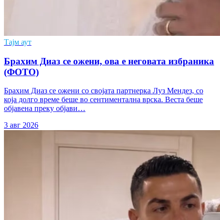
Тајм аут
Брахим Диаз се ожени, ова е неговата избраника
(ФОТО)
Брахим Диаз се ожени со својата партнерка Луз Мендез, со
која долго време беше во сентиментална врска. Веста беше
објавена преку објави…
3 авг 2026