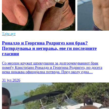
Тајм аут
Роналдо и Георгина Родригез кон брак?
Потврдувања и негирања, еве ги последните
гласини
Со месеци кружат шпекулации за долгоочекуваниот брак
помеѓу Кристијано Роналдо и Георгина Родригез, но досега
нема никаква официјална потврда. Пред околу една…
31 јул 2026