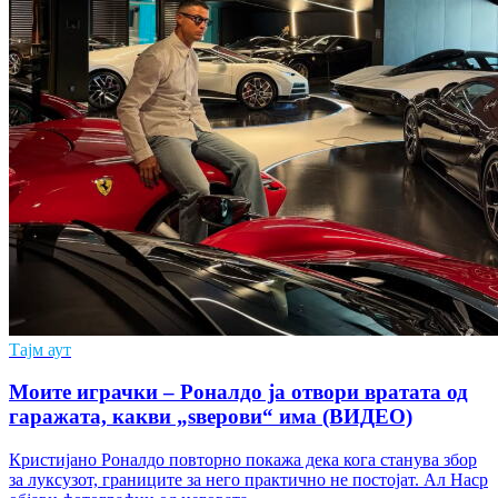
Тајм аут
Моите играчки – Роналдо ја отвори вратата од
гаражата, какви „ѕверови“ има (ВИДЕО)
Кристијано Роналдо повторно покажа дека кога станува збор
за луксузот, границите за него практично не постојат. Ал Наср