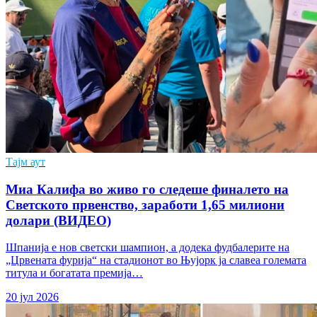
Тајм аут
Миа Калифа во живо го следеше финалето на
Светското првенство, заработи 1,65 милиони
долари (ВИДЕО)
Шпанија е нов светски шампион, а додека фудбалерите на
„Црвената фурија“ на стадионот во Њујорк ја славеа големата
титула и богатата премија…
20 јул 2026