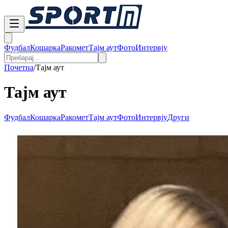
Фудбал
Кошарка
Ракомет
Тајм аут
Фото
Интервју
Почетна
/
Тајм аут
Тајм аут
Фудбал
Кошарка
Ракомет
Тајм аут
Фото
Интервју
Други