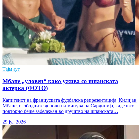
Тајм аут
Мбапе „уловен“ како ужива со шпанската
актерка (ФОТО)
Капитенот на француската фудбалска репрезентација, Килијан
Мбапе, слободните денови ги минува на Сардинија, каде што
повторно беше забележан во друштво на шпанската…
29 јул 2026