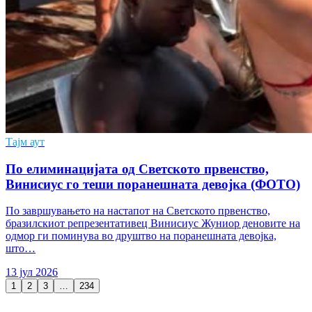
Тајм аут
По елиминацијата од Светското првенство,
Винисиус го теши поранешната девојка (ФОТО)
По завршувањето на настапот на Светското првенство,
бразилскиот репрезентативец Винисиус Жуниор деновите на
одмор ги поминува во друштво на поранешната девојка,
што…
13 јул 2026
1
2
3
…
234