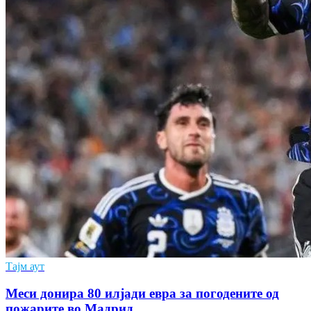
Тајм аут
Меси донира 80 илјади евра за погодените од
пожарите во Мадрид