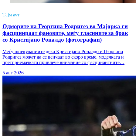
Тајм аут
Одморите на Георгина Родригез во Мајорка ги
фасцинираат фановите, меѓу гласините за брак
со Кристијано Роналдо (фотографии)
Меѓу шпекулациите дека Кристијано Роналдо и Георгина
Родригез можат да се венчаат во скоро време, моделката и
претприемачката привлече внимание со фасцинантните…
5 авг 2026