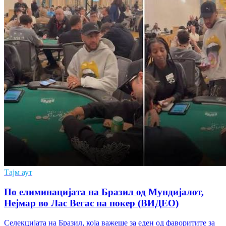
Тајм аут
По елиминацијата на Бразил од Мундијалот,
Нејмар во Лас Вегас на покер (ВИДЕО)
Селекцијата на Бразил, која важеше за еден од фаворитите за