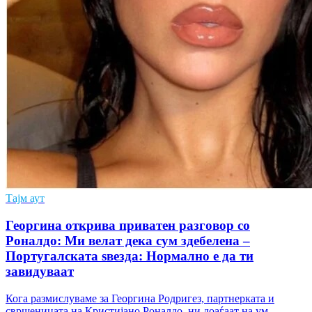
Тајм аут
Георгина открива приватен разговор со
Роналдо: Ми велат дека сум здебелена –
Португалската ѕвезда: Нормално е да ти
завидуваат
Кога размислуваме за Георгина Родригез, партнерката и
свршеницата на Кристијано Роналдо, ни доаѓаат на ум