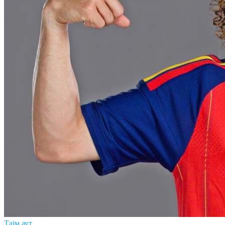
Тајм аут