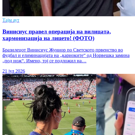
Тајм аут
Винисиус правел операција на вилицата,
хармонизација на лицето! (ФОТО)
Бразилецот Винисиус Жуниор по Светското првенство во
фудбал и елиминацијата на „кариоките“ од Норвешка замина
„под нож“. Имено, тој се подложил на…
21 јул 2026