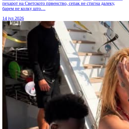
пехарот на Светското првенство, сепак не стигна далеку,
барем не колку што…
14 јул 2026