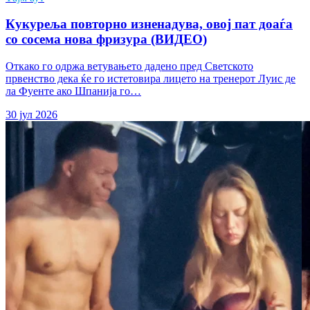
Кукуреља повторно изненадува, овој пат доаѓа
со сосема нова фризура (ВИДЕО)
Откако го одржа ветувањето дадено пред Светското
првенство дека ќе го истетовира лицето на тренерот Луис де
ла Фуенте ако Шпанија го…
30 јул 2026