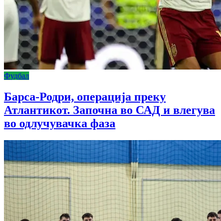
Фудбал
Барса-Родри, операција преку
Атлантикот. Започна во САД и влегува
во одлучувачка фаза