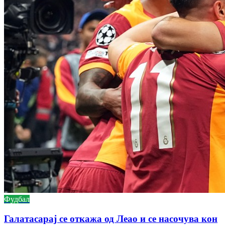
Фудбал
Галатасарај се откажа од Леао и се насочува кон