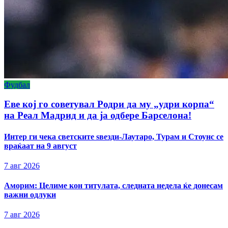
Фудбал
Еве кој го советувал Родри да му „удри корпа“
на Реал Мадрид и да ја одбере Барселона!
Интер ги чека светските ѕвезди-Лаутаро, Турам и Стоунс се
враќаат на 9 август
7 авг 2026
Аморим: Целиме кон титулата, следната недела ќе донесам
важни одлуки
7 авг 2026