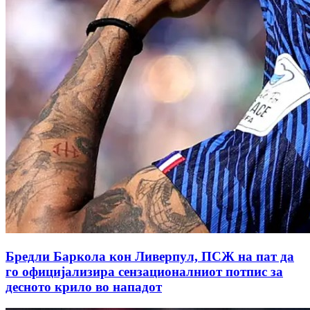
Бредли Баркола кон Ливерпул, ПСЖ на пат да
го официјализира сензационалниот потпис за
десното крило во нападот