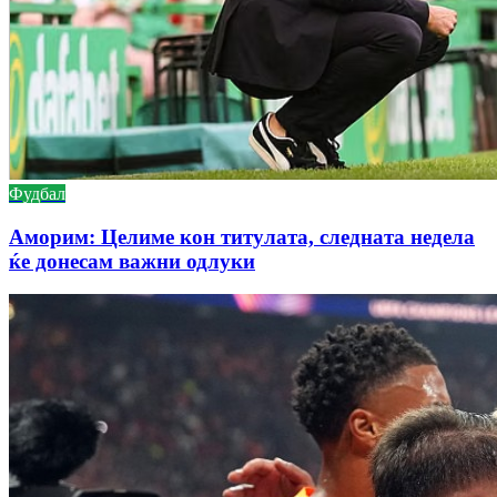
Фудбал
Аморим: Целиме кон титулата, следната недела
ќе донесам важни одлуки