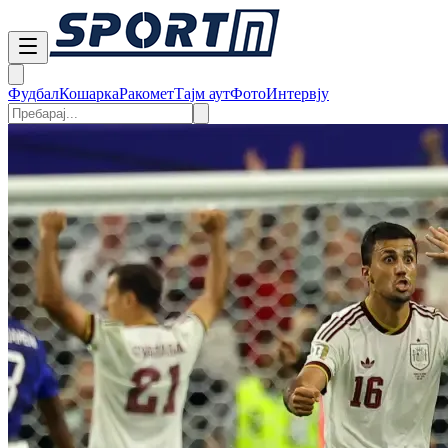
Фудбал
Кошарка
Ракомет
Тајм аут
Фото
Интервју