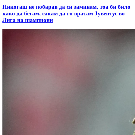
Никогаш не побарав да си заминам, тоа би било
како да бегам, сакам да го вратам Јувентус во
Лига на шампиони