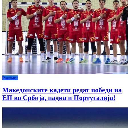
Ракомет
Македонските кадети редат победи на
ЕП во Србија, падна и Португалија!