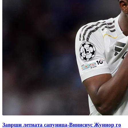
Заврши летната сапуница-Винисиус Жуниор го