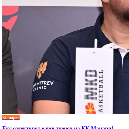
Кошарка
Екс селекторот е нов тренер на КК Маџари!