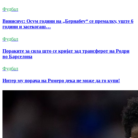
Фудбал
Винисиус: Осум години на „Бернабеу“ се премалку, уште 6
години и засекогаш…
Фудбал
Пораките за сила што се кријат зад трансферот на Родри
во Барселона
Фудбал
Интер му порачa на Ромеро дека не може да го купи!