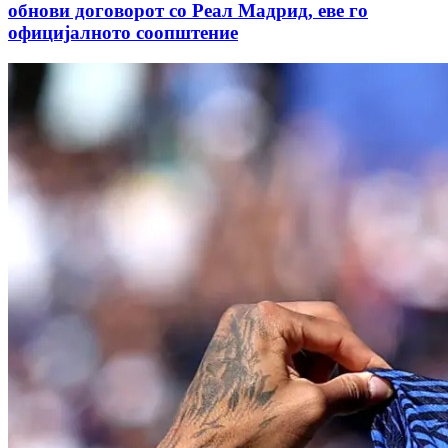
обнови договорот со Реал Мадрид, еве го
официјалното соопштение