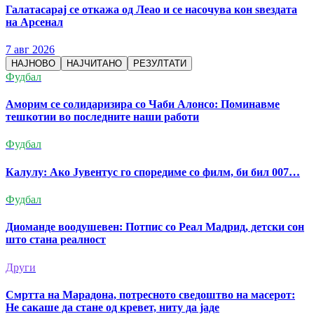
Галатасарај се откажа од Леао и се насочува кон ѕвездата
на Арсенал
7 авг 2026
НАЈНОВО
НАЈЧИТАНО
РЕЗУЛТАТИ
Фудбал
Аморим се солидаризира со Чаби Алонсо: Поминавме
тешкотии во последните наши работи
Фудбал
Калулу: Ако Јувентус го споредиме со филм, би бил 007…
Фудбал
Диоманде воодушевен: Потпис со Реал Мадрид, детски сон
што стана реалност
Други
Смртта на Марадона, потресното сведоштво на масерот:
Не сакаше да стане од кревет, ниту да јаде