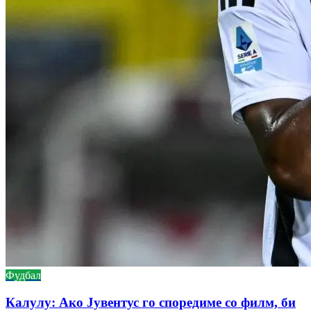
Фудбал
Калулу: Ако Јувентус го споредиме со филм, би