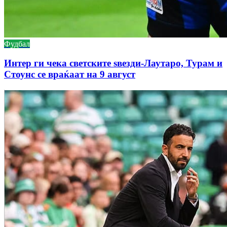
Фудбал
Интер ги чека светските ѕвезди-Лаутаро, Турам и
Стоунс се враќаат на 9 август