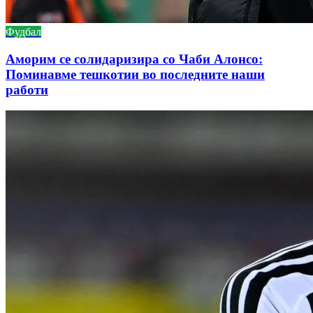
Фудбал
Аморим се солидаризира со Чаби Алонсо:
Поминавме тешкотии во последните наши
работи