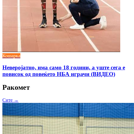
Кошарка
Неверојатно, има само 18 години, а уште сега е
повисок од повеќето НБА играчи (ВИДЕО)
Ракомет
Сите →