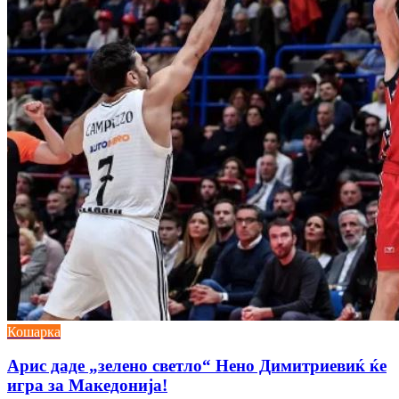
Кошарка
Арис даде „зелено светло“ Нено Димитриевиќ ќе
игра за Македонија!