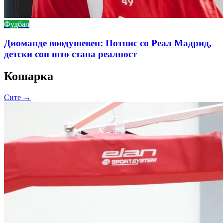
Фудбал
Диоманде воодушевен: Потпис со Реал Мадрид,
детски сон што стана реалност
Кошарка
Сите →