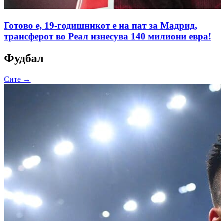
Готово е, 19-годишникот е на пат за Мадрид,
трансферот во Реал изнесува 140 милиони евра!
Фудбал
Сите →