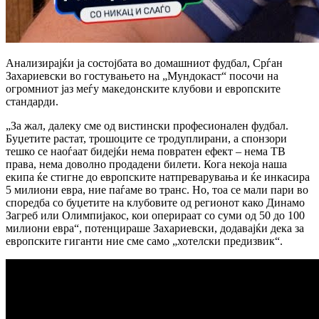
Анализирајќи ја состојбата во домашниот фудбал, Срѓан
Захариевски во гостувањето на „Мундокаст“ посочи на
огромниот јаз меѓу македонските клубови и европските
стандарди.
„За жал, далеку сме од вистински професионален фудбал.
Буџетите растат, трошоците се тродуплирани, а спонзори
тешко се наоѓаат бидејќи нема повратен ефект – нема ТВ
права, нема доволно продадени билети. Кога некоја наша
екипа ќе стигне до европските натпреварувања и ќе инкасира
5 милиони евра, ние паѓаме во транс. Но, тоа се мали пари во
споредба со буџетите на клубовите од регионот како Динамо
Загреб или Олимпијакос, кои оперираат со суми од 50 до 100
милиони евра“, потенцираше Захариевски, додавајќи дека за
европските гиганти ние сме само „хотелски предизвик“.