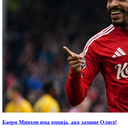
Баерн Минхен има опција, ако замине Олисе!