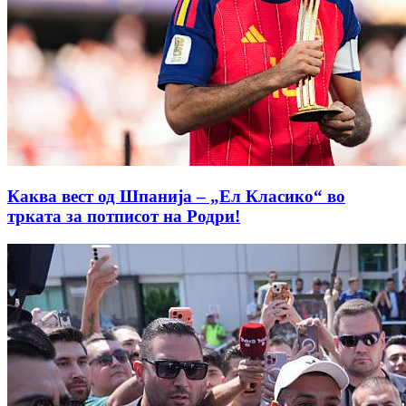
Каква вест од Шпанија – „Ел Класико“ во
трката за потписот на Родри!