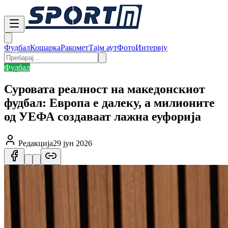
Фудбал
Кошарка
Ракомет
Тајм аут
Фото
Интервју
Фудбал
Суровата реалност на македонскиот
фудбал: Европа е далеку, а милионите
од УЕФА создаваат лажна еуфорија
Редакција
29 јун 2026