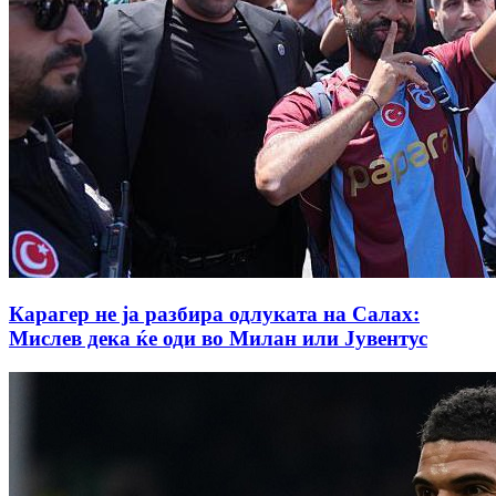
Карагер не ја разбира одлуката на Салах:
Мислев дека ќе оди во Милан или Јувентус