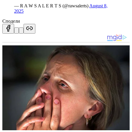
— R A W S A L E R T S (@rawsalerts)
August 8,
2025
Сподели