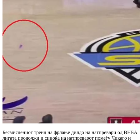
Бесмислениот тренд на фрлање дилдо на натпревари од ВНБА
лигата продолжи и синоќа на натпреварот помеѓу Чикаго и