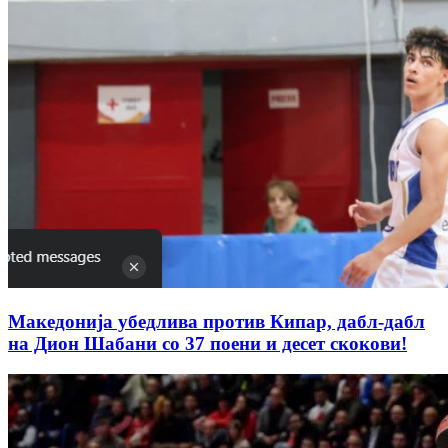
Македонија убедлива против Кипар, дабл-дабл
на Дион Шабани со 37 поени и десет скокови!