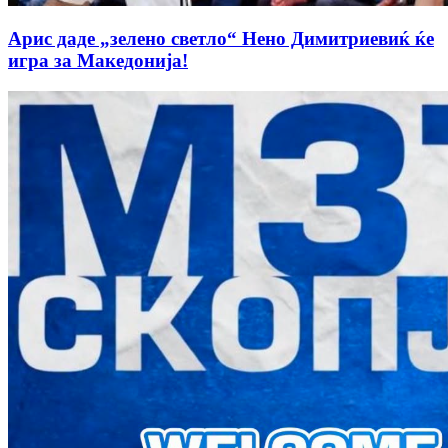
Арис даде „зелено светло“ Нено Димитриевиќ ќе
игра за Македонија!