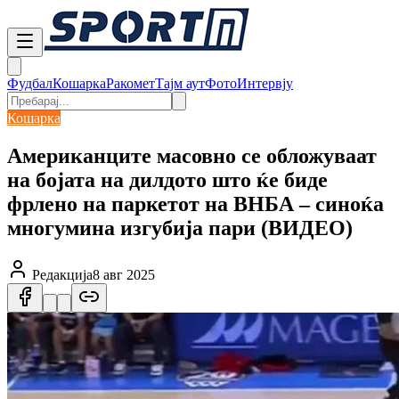
Фудбал
Кошарка
Ракомет
Тајм аут
Фото
Интервју
Кошарка
Американците масовно се обложуваат
на бојата на дилдото што ќе биде
фрлено на паркетот на ВНБА – синоќа
многумина изгубија пари (ВИДЕО)
Редакција
8 авг 2025