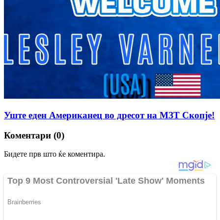
Уште еден Американец во дресот на МЗТ Скопје!
Коментари (0)
Бидете прв што ќе коментира.