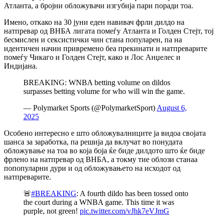
Атланта, а бројни обложувачи изгубија пари поради тоа.
Имено, откако на 30 јуни еден навивач фрли дилдо на
натпревар од ВНБА лигата помеѓу Атланта и Голден Стејт, тој
бесмислен и сексистички чин стана популарен, па на
идентичен начин привремено беа прекинати и натпреварите
помеѓу Чикаго и Голден Стејт, како и Лос Анџелес и
Индијана.
BREAKING: WNBA betting volume on dildos
surpasses betting volume for who will win the game.
— Polymarket Sports (@PolymarketSport)
August 6,
2025
Особено интересно е што обложувалниците ја видоа својата
шанса за заработка, па решија да вклучат во понудата
обложување на тоа во која боја ќе биде дилдото што ќе биде
фрлено на натпревар од ВНБА, а токму тие облози станаа
попопуларни дури и од обложувањето на исходот од
натпреварите.
🚨
#BREAKING
: A fourth dildo has been tossed onto
the court during a WNBA game. This time it was
purple, not green!
pic.twitter.com/vJhk7eVJmG