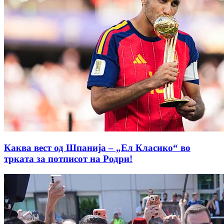
Каква вест од Шпанија – „Ел Класико“ во
трката за потписот на Родри!