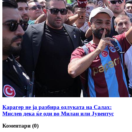
Карагер не ја разбира одлуката на Салах:
Мислев дека ќе оди во Милан или Јувентус
Коментари (0)