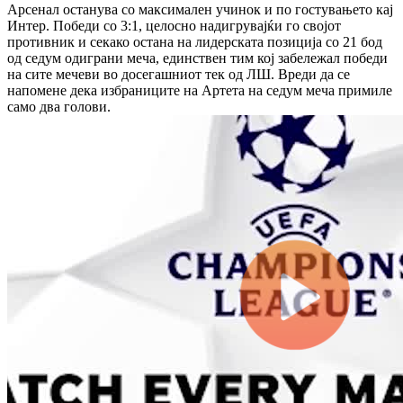
Арсенал останува со максимален учинок и по гостувањето кај
Интер. Победи со 3:1, целосно надигрувајќи го својот
противник и секако остана на лидерската позиција со 21 бод
од седум одиграни меча, единствен тим кој забележал победи
на сите мечеви во досегашниот тек од ЛШ. Вреди да се
напомене дека избраниците на Артета на седум меча примиле
само два голови.