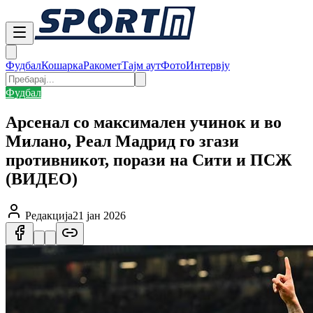
Фудбал
Кошарка
Ракомет
Тајм аут
Фото
Интервју
Фудбал
Арсенал со максимален учинок и во
Милано, Реал Мадрид го згази
противникот, порази на Сити и ПСЖ
(ВИДЕО)
Редакција
21 јан 2026