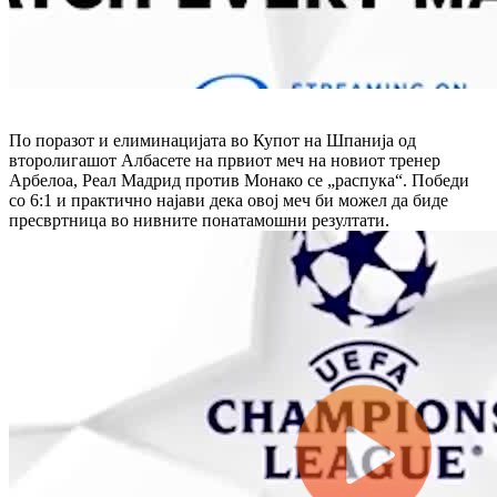
По поразот и елиминацијата во Купот на Шпанија од
второлигашот Албасете на првиот меч на новиот тренер
Арбелоа, Реал Мадрид против Монако се „распука“. Победи
со 6:1 и практично најави дека овој меч би можел да биде
пресвртница во нивните понатамошни резултати.