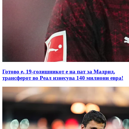
Готово е, 19-годишникот е на пат за Мадрид,
трансферот во Реал изнесува 140 милиони евра!