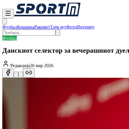
Фудбал
Кошарка
Ракомет
Тајм аут
Фото
Интервју
Фудбал
Данскиот селектор за вечерашниот дуел
Редакција
26 мар 2026