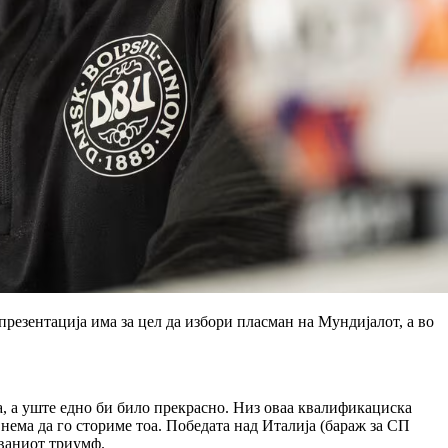
резентација има за цел да избори пласман на Мундијалот, а во
ва, а уште едно би било прекрасно. Низ оваа квалификациска
 нема да го сториме тоа. Победата над Италија (бараж за СП
уваниот триумф.