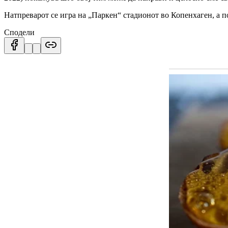
Натпреварот се игра на „Паркен“ стадионот во Копенхаген, а по
Сподели