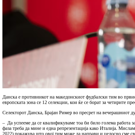
Данска е противникот на македонскиот фудбалски тим во првиот
европската зона се 12 селекции, кои ќе се борат за четирите пр
Селекторот Данска, Брајан Ример во пресрет на вечерашниот ду
– Да успееме да се квалификуваме тоа би било голема работа з
фаза треба да мине и една репрезентација како Италија. Мислам
2022) покажува што овој тим може да направи и целосно сме све