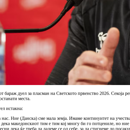
 бараж дуел за пласман на Светското првенство 2026. Секоја реп
еостанати места.
ел истакна:
а нас. Ние (Данска) сме мала земја. Имаме континуитет на учест
 дека македонскиот тим е тим кој многу би го потцениле, но ние
сни дека ќе треба да дадеме се од себе, за да стигнеме до посак