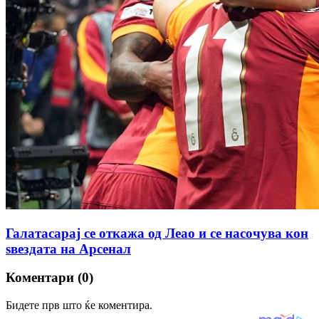
Галатасарај се откажа од Леао и се насочува кон
ѕвездата на Арсенал
Коментари (0)
Бидете прв што ќе коментира.