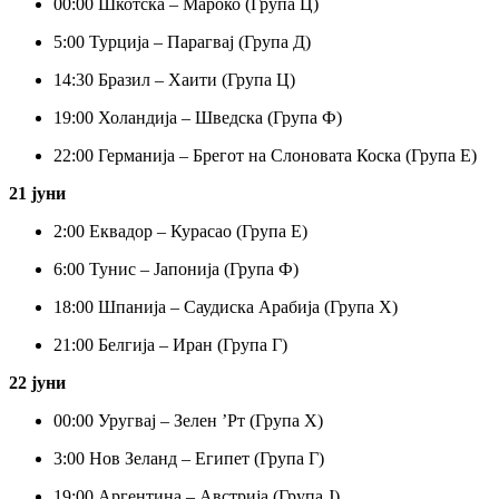
00:
00 Шкотска – Мароко (Група Ц)
5:
00 Турција – Парагвај (Група Д)
14:
30 Бразил – Хаити (Група Ц)
19:
00 Холандија – Шведска (Група Ф)
22:
00 Германија – Брегот на Слоновата Коска (Група Е)
21 јуни
2:
00 Еквадор – Курасао (Група Е)
6:
00 Тунис – Јапонија (Група Ф)
18:
00 Шпанија – Саудиска Арабија (Група Х)
21:
00 Белгија – Иран (Група Г)
22 јуни
00:
00 Уругвај – Зелен ’Рт (Група Х)
3:
00 Нов Зеланд – Египет (Група Г)
19:
00 Аргентина – Австрија (Група J)