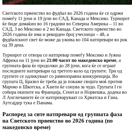
Светското првенство во фудбал во 2026 година ќе се одржи
помеѓу 11 јуни и 19 јули во САД,
Канада и Мексико.
Турнирот
ќе биде домаќин во 16 градови во Северна Америка – 11 во
САД,
3 во Мексико и 2 во Канада.
Светското првенство во
2026 година ќе има и рекорден број учесници – 48,
а
фудбалскиот свет ќе може да ужива во 104 натпревари во рок
од 39 дена.
Турнирот се отвора со натпревар помеѓу Мексико и Јужна
Африка на 11 јуни во
21:00 часот по македонско време
,
а
групната фаза ќе продолжи до 28 јуни,
кога ќе се играат
последните натпревари од третото коло од групите.
Три од
групите се одликуваат со рамноправна конкуренција.
Во
групата Ц,
Бразил ќе треба да ја покаже својата моќ против
Мароко и Шкотска,
а Хаити ќе сонува за чудо.
Групата I ги
собира екипите на Франција,
Сенегал и Норвешка,
додека во
Л Англичаните ќе се натпреваруваат со Хрватска и Гана.
Аутсајдер тука е Панама.
Распоред за сите натпревари од групната фаза
на Светското првенство во 2026 година (по
македонско време)