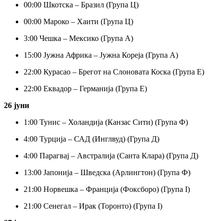
00:
00 Шкотска – Бразил (Група Ц)
00:
00 Мароко – Хаити (Група Ц)
3:
00 Чешка – Мексико (Група А)
15:
00 Јужна Африка – Јужна Кореја (Група А)
22:
00 Курасао – Брегот на Слоновата Коска (Група Е)
22:
00 Еквадор – Германија (Група Е)
26 јуни
1:
00 Тунис – Холандија (Канзас Сити) (Група Ф)
4:
00 Турција – САД (Инглвуд) (Група Д)
4:
00 Парагвај – Австралија (Санта Клара) (Група Д)
13:00 Јапонија – Шведска (Арлингтон) (Група Ф)
21:00 Норвешка – Франција (Фоксборо) (Група I)
21:00 Сенегал – Ирак (Торонто) (Група I)