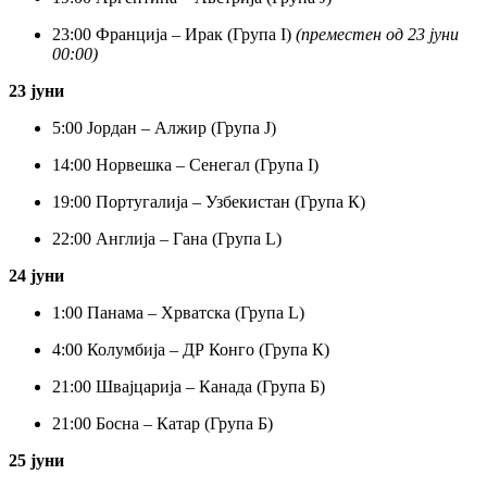
23:
00 Франција – Ирак (Група I)
(преместен од 23 јуни
00:00)
23 јуни
5:
00 Јордан – Алжир (Група J)
14:
00 Норвешка – Сенегал (Група I)
19:
00 Португалија – Узбекистан (Група К)
22:
00 Англија – Гана (Група L)
24 јуни
1:
00 Панама – Хрватска (Група L)
4:
00 Колумбија – ДР Конго (Група К)
21:
00 Швајцарија – Канада (Група Б)
21:
00 Босна – Катар (Група Б)
25 јуни