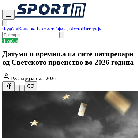
Фудбал
Кошарка
Ракомет
Тајм аут
Фото
Интервју
Фудбал
Датуми и времиња на сите натпревари
од Светското првенство во 2026 година
Редакција
25 мај 2026