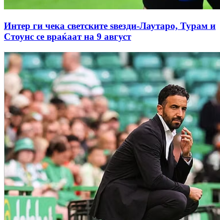
Интер ги чека светските ѕвезди-Лаутаро, Турам и
Стоунс се враќаат на 9 август