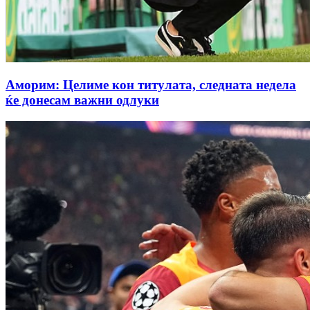
Аморим: Целиме кон титулата, следната недела
ќе донесам важни одлуки