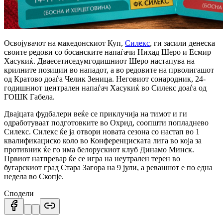
Освојувачот на македонскиот Куп,
Силекс
, ги засили денеска
своите редови со босанските напаѓачи Нихад Шеро и Есмир
Хасукиќ. Дваесетиседумгодишниот Шеро настапува на
крилните позиции во нападот, а во редовите на прволигашот
од Кратово доаѓа Челик Зеница. Неговиот сонародник, 24-
годишниот централен напаѓач Хасукиќ во Силекс доаѓа од
ГОШК Габела.
Двајцата фудбалери веќе се приклучија на тимот и ги
одработуваат подготовките во Охрид, соопшти попладнево
Силекс. Силекс ќе ја отвори новата сезона со настап во 1
квалификациско коло во Конференциската лига во која за
противник ќе го има белорускиот клуб Динамо Минск.
Првиот натпревар ќе се игра на неутрален терен во
бугарскиот град Стара Загора на 9 јули, а реваншот е по една
недела во Скопје.
Сподели