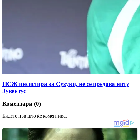
ПСЖ инсистира за Сузуки, не се предава ниту
Јувентус
Коментари (0)
Бидете прв што ќе коментира.