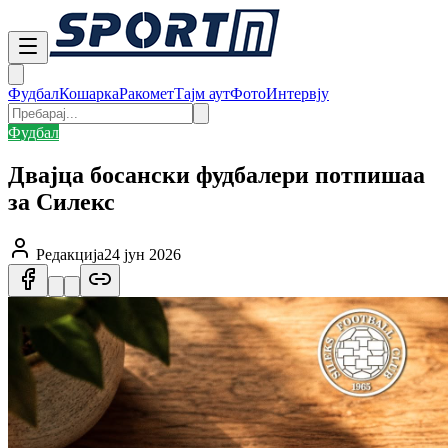
Фудбал
Кошарка
Ракомет
Тајм аут
Фото
Интервју
Фудбал
Двајца босански фудбалери потпишаа
за Силекс
Редакција
24 јун 2026