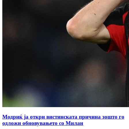
Модриќ ја откри вистинската причина зошто го
одложи обновувањето со Милан