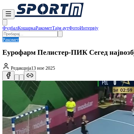
Фудбал
Кошарка
Ракомет
Тајм аут
Фото
Интервју
Ракомет
Еурофарм Пелистер-ПИК Сегед највоз
Редакција
13 ное 2025