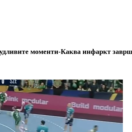
будливите моменти-Каква инфаркт зав