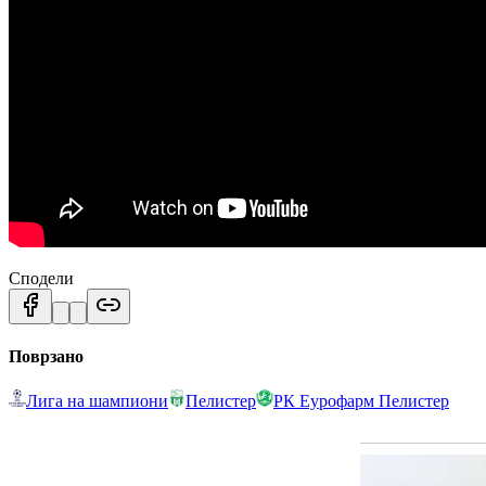
Сподели
Поврзано
Лига на шампиони
Пелистер
РК Еурофарм Пелистер