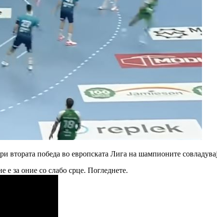
ари втората победа во европската Лига на шампионите совладувај
 е за оние со слабо срце. Погледнете.