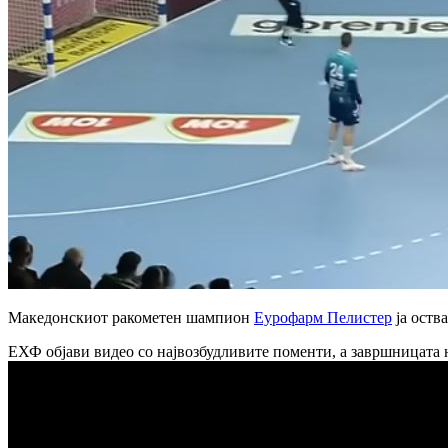
Македонскиот ракометен шампион
Еурофарм Пелистер
ја оств
ЕХФ објави видео со највозбудливите поменти, а завршницата не