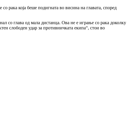
 со рака која беше подигната во висина на главата, според
рнал со глава од мала дистанца. Ова не е играње со рака доколку
ктен слободен удар за противничката екипа“, стои во