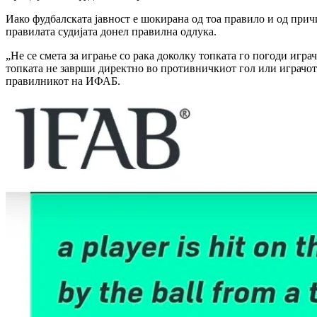
Иако фудбалската јавност е шокирана од тоа правило и од прич
правилата судијата донел правилна одлука.
„Не се смета за играње со рака доколку топката го погоди играч
топката не заврши директно во противничкиот гол или играчот 
правилникот на ИФАБ.