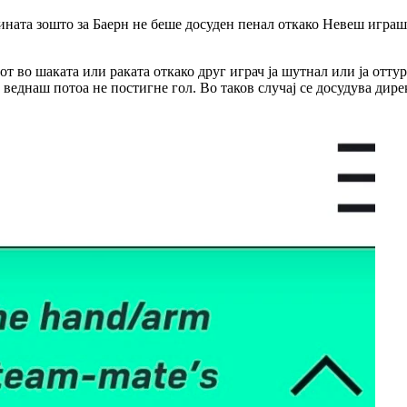
ината зошто за Баерн не беше досуден пенал откако Невеш играше
от во шаката или раката откако друг играч ја шутнал или ја отту
веднаш потоа не постигне гол. Во таков случај се досудува дире