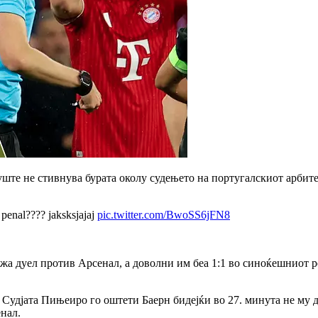
те не стивнува бурата околу судењето на португалскиот арбит
 penal???? jaksksjajaj
pic.twitter.com/BwoSS6jFN8
ажа дуел против
Арсенал
, а доволни им беа 1:1 во синоќешниот 
 Судјата Пињеиро го оштети Баерн бидејќи во 27. минута не му 
нал.