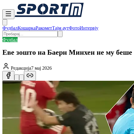
Фудбал
Кошарка
Ракомет
Тајм аут
Фото
Интервју
Фудбал
Еве зошто на Баерн Минхен не му беш
Редакција
7 мај 2026