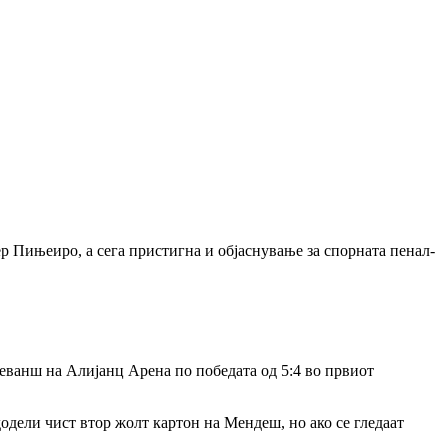
ер
Пињеиро
, а сега пристигна и објаснување за спорната пенал-
реванш на Алијанц Арена по победата од 5:4 во првиот
додели чист втор жолт картон на
Мендеш
, но ако се гледаат