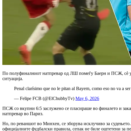
По полуфиналниот натпревар од ЛШ помеѓу Баерн и ПСЖ, сè уш
ситуација.
Penal clarísimo que no le pitan al Bayern, como eso no va a ser
— Felipe FCB (@ElChubbyTv)
May 6, 2026
ПСЖ со вкупни 6:5 заслужено се пласираше во финалето и зак
натпревар во Париз.
Но, по реваншот во Минхен, се зборува исклучиво за судењето.
официјалните фудбалски правила, сепак не биле оштетени за пе