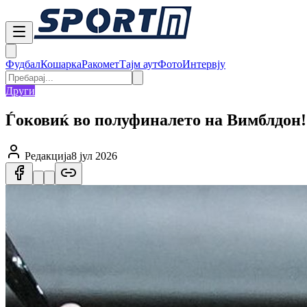
Фудбал
Кошарка
Ракомет
Тајм аут
Фото
Интервју
Други
Ѓоковиќ во полуфиналето на Вимблдон!
Редакција
8 јул 2026