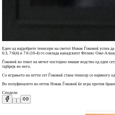
Еден од најдобрите тенисери на светот Новак Ѓоковиќ успеа да с
6:3, 7:6(4) и 7:6 (10-4) го совлада канадскиот Феликс Оже-Алиа
Ѓоковиќ во текот на мечот постојано имаше водство од еден с
тајбрејк во него.
Со играњето на петти сет Ѓоковиќ стана тенисер со најмногу о
Во полуфиналето во петок Новак Ѓоковиќ ќе игра против бранит
Сподели