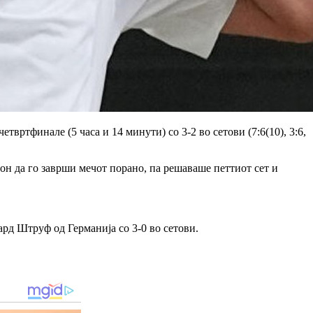
вртфинале (5 часа и 14 минути) со 3-2 во сетови (7:6(10), 3:6,
он да го заврши мечот порано, па решаваше петтиот сет и
ард Штруф од Германија со 3-0 во сетови.