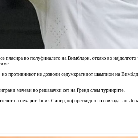
е пласира во полуфиналето на Вимблдон, откако во најдолгото чет
симе.
ет, но противникот не дозволи седумкратниот шампион на Вимблд
диграни мечеви во решавачки сет на Гренд слем турнирите.
елот на пехарот Јаник Синер, кој претходно го совлада Јан Лен