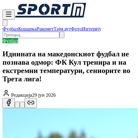
Фудбал
Кошарка
Ракомет
Тајм аут
Фото
Интервју
Фудбал
Иднината на македонскиот фудбал не
познава одмор: ФК Кул тренира и на
екстремни температури, сениорите во
Трета лига!
Редакција
29 јун 2026