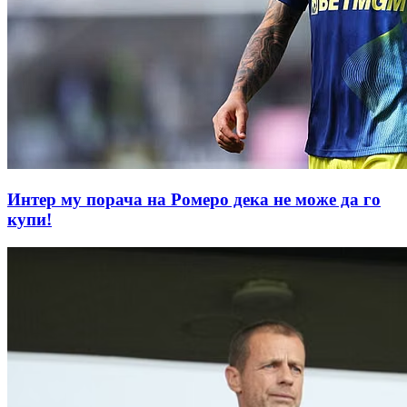
Интер му порачa на Ромеро дека не може да го
купи!