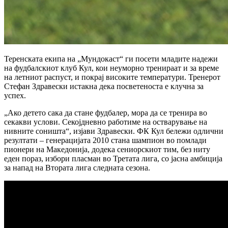
Теренската екипа на „Мундокаст“ ги посети младите надежи
на фудбалскиот клуб Кул, кои неуморно тренираат и за време
на летниот распуст, и покрај високите температури. Тренерот
Стефан Здравески истакна дека посветеноста е клучна за
успех.
„Ако детето сака да стане фудбалер, мора да се тренира во
секакви услови. Секојдневно работиме на остварување на
нивните соништа“, изјави Здравески. ФК Кул бележи одлични
резултати – генерацијата 2010 стана шампион во помлади
пионери на Македонија, додека сениорскиот тим, без ниту
еден пораз, избори пласман во Третата лига, со јасна амбиција
за напад на Втората лига следната сезона.