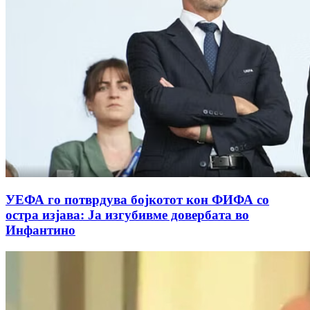
УЕФА го потврдува бојкотот кон ФИФА со
остра изјава: Ја изгубивме довербата во
Инфантино