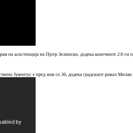
ам на асистенција на Пјотр Зелински, додека конечните 2:0 ги 
твено Јувентус е пред нив со 36, додека градскиот ривал Милан е