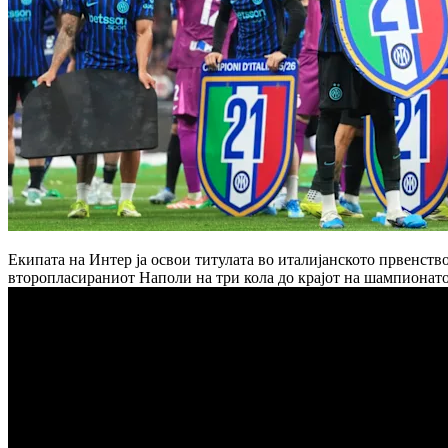
Екипата на Интер ја освои титулата во италијанското првенство
второпласираниот Наполи на три кола до крајот на шампионато