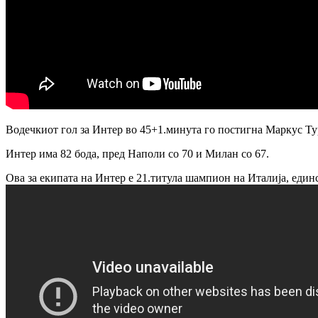
Водечкиот гол за Интер во 45+1.минута го постигна Маркус Тур
Интер има 82 бода, пред Наполи со 70 и Милан со 67.
Ова за екипата на Интер е 21.титула шампион на Италија, единс