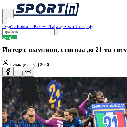
Фудбал
Кошарка
Ракомет
Тајм аут
Фото
Интервју
Фудбал
Интер е шампион, стигнаа до 21-та ти
Редакција
4 мај 2026