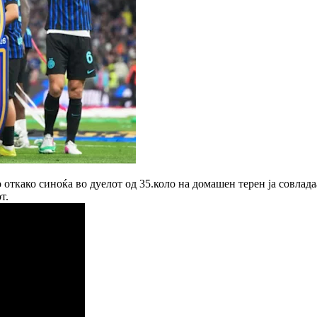
 откако синоќа во дуелот од 35.коло на домашен терен ја совладаа
т.