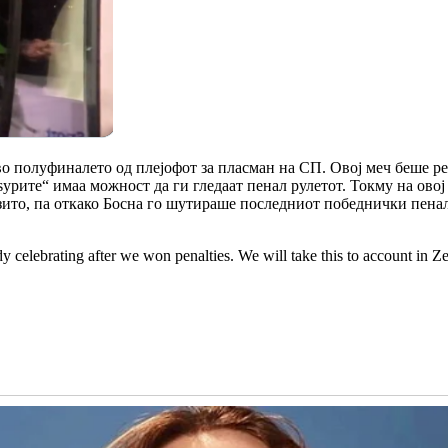
во полуфиналето од плејофот за пласман на СП. Овој меч беше реш
урите“ имаа можност да ги гледаат пенал рулетот. Токму на овој
ито, па откако Босна го шутираше последниот победнички пенал, 
y celebrating after we won penalties. We will take this to account in Z