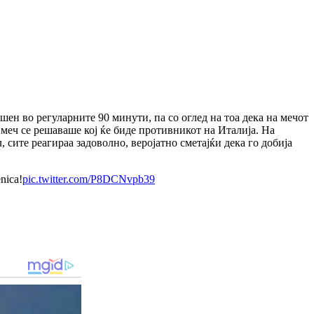
ен во регуларните 90 минути, па со оглед на тоа дека на мечот
 меч се решаваше кој ќе биде противникот на Италија. На
сите реагираа задоволно, веројатно сметајќи дека го добија
enica!
pic.twitter.com/P8DCNvpb39