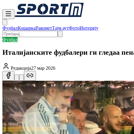
Фудбал
Кошарка
Ракомет
Тајм аут
Фото
Интервју
Фудбал
Италијанските фудбалери ги гледаа пен
Редакција
27 мар 2026