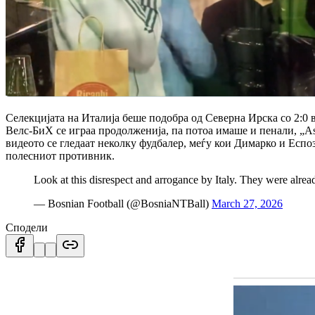
Селекцијата на Италија беше подобра од Северна Ирска со 2:0 
Велс-БиХ се играа продолженија, па потоа имаше и пенали, „Аѕ
видеото се гледаат неколку фудбалер, меѓу кои Димарко и Еспоз
полесниот противник.
Look at this disrespect and arrogance by Italy. They were alread
— Bosnian Football (@BosniaNTBall)
March 27, 2026
Сподели