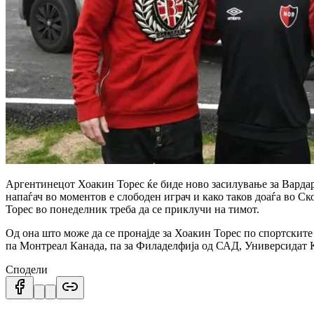
Аргентинецот Хоакин Торес ќе биде ново засилување за Вардар. 
напаѓач во моментов е слободен играч и како таков доаѓа во С
Торес во понеделник треба да се приклучи на тимот.
Од она што може да се пронајде за Хоакин Торес по спортските 
па Монтреал Канада, па за Филаделфија од САД, Универсидат К
Сподели