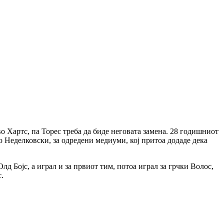
о Хартс, па Торес треба да биде неговата замена. 28 годишниот
о Неделковски, за одредени медиуми, кој притоа додаде дека
лд Бојс, а играл и за првиот тим, потоа играл за грчки Волос,
.