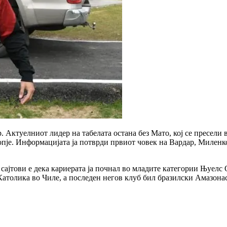
Актуелниот лидер на табелата остана без Мато, кој се пресели в
копје. Информацијата ја потврди првиот човек на Вардар, Миленк
сајтови е дека кариерата ја почнал во младите категории Њуелс О
атолика во Чиле, а последен негов клуб бил бразилски Амазонас