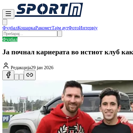
Фудбал
Кошарка
Ракомет
Тајм аут
Фото
Интервју
Фудбал
Ја почнал кариерата во истиот клуб ка
Редакција
29 јан 2026