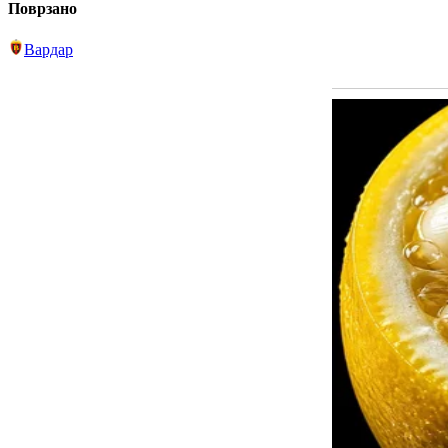
Поврзано
Вардар