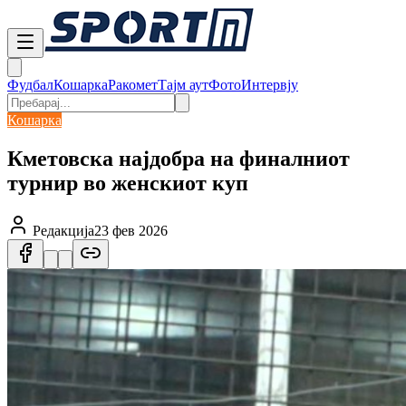
Фудбал
Кошарка
Ракомет
Тајм аут
Фото
Интервју
Кошарка
Кметовска најдобра на финалниот
турнир во женскиот куп
Редакција
23 фев 2026