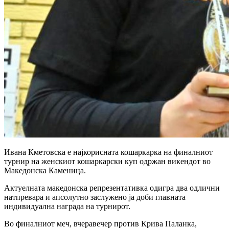
Ивана Кметовска е најкорисната кошаркарка на финалниот
турнир на женскиот кошаркарски куп одржан викендот во
Македонска Каменица.
Актуелната македонска репрезентативка одигра два одлични
натпревара и апсолутно заслужено ја доби главната
индивидуална награда на турнирот.
Во финалниот меч, вчеравечер против Крива Паланка,