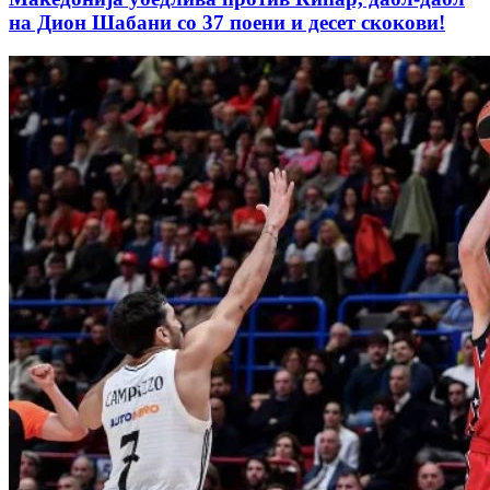
на Дион Шабани со 37 поени и десет скокови!