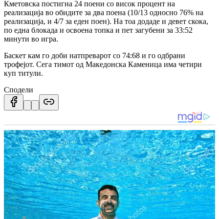
Кметовска постигна 24 поени со висок процент на
реализација во обидите за два поена (10/13 односно 76% на
реализација, и 4/7 за еден поен). На тоа додаде и девет скока,
по една блокада и освоена топка и пет загубени за 33:52
минути во игра.
Баскет кам го доби натпреварот со 74:68 и го одбрани
трофејот. Сега тимот од Македонска Каменица има четири
куп титули.
Сподели