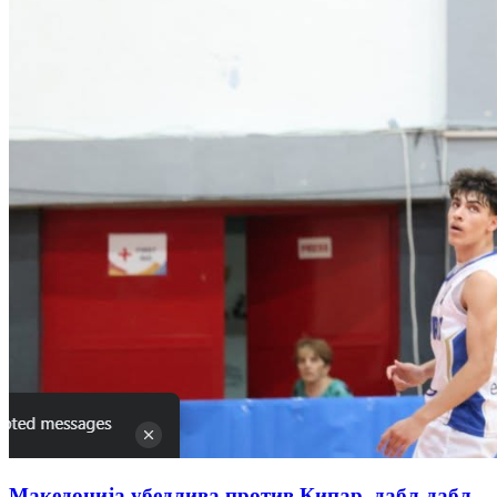
Македонија убедлива против Кипар, дабл-дабл