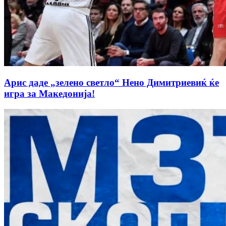
Арис даде „зелено светло“ Нено Димитриевиќ ќе
игра за Македонија!