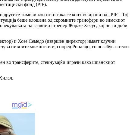
вестициски фонд (PIF).
о другите тимови кои исто така се контролирани од „PIF“. Тој
ситуација беше влошена од скромните трансфери во зимскиот
очекувањата на главниот тренер Жорже Хесус, кој не ги доби
ектор) и Хозе Семедо (извршен директор) имаат клучни
ичува нивните можности и, според Роналдо, го ослабува тимот
ен во трансферите, стекнувајќи играчи како шпанскиот
Хилал.