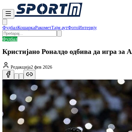
Фудбал
Кошарка
Ракомет
Тајм аут
Фото
Интервју
Фудбал
Кристијано Роналдо одбива да игра за 
Редакција
2 фев 2026