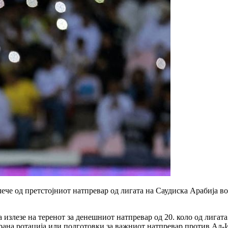
ече од претстојниот натпревар од лигата на Саудиска Арабија во
 излезе на теренот за денешниот натпревар од 20. коло од лига
рана ротација или подготовки за важниот натпревар против Ал-И