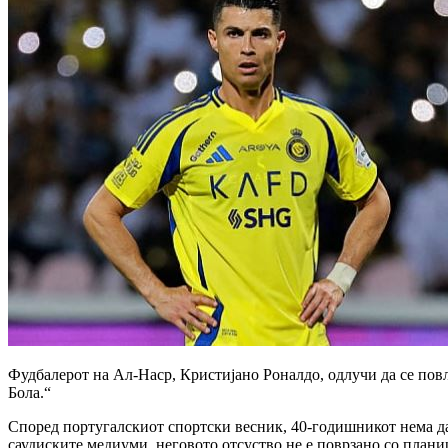
Фудбалерот на Ал-Наср, Кристијано Роналдо, одлучи да се повл
Бола.“
Според португалскиот спортски весник, 40-годишникот нема да
саудиските медиуми, неговото отсуство не е поврзано со плани