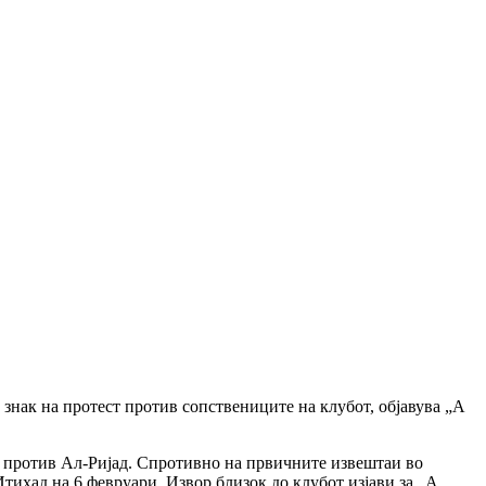
 знак на протест против сопствениците на клубот, објавува „А
та против Ал-Ријад. Спротивно на првичните извештаи во
тихад на 6 февруари. Извор близок до клубот изјави за „A