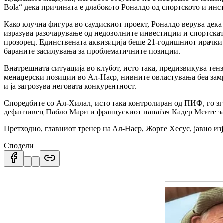
Bola“ дека причината е длабокото Роналдо од спортското и ин
Како клучна фигура во саудискиот проект, Роналдо верува дека
изразува разочарување од недоволните инвестиции и спортската
прозорец. Единствената аквизиција беше 21-годишниот ирачки 
бараните засилувања за проблематичните позиции.
Внатрешната ситуација во клубот, исто така, предизвикува те
менаџерски позиции во Ал-Наср, нивните овластувања беа замр
и ја загрозува неговата конкурентност.
Споредбите со Ал-Хилал, исто така контролиран од ПИФ, го зг
дефанзивец Пабло Мари и францускиот напаѓач Кадер Меите за
Претходно, главниот тренер на Ал-Наср, Жорге Хесус, јавно и
Сподели