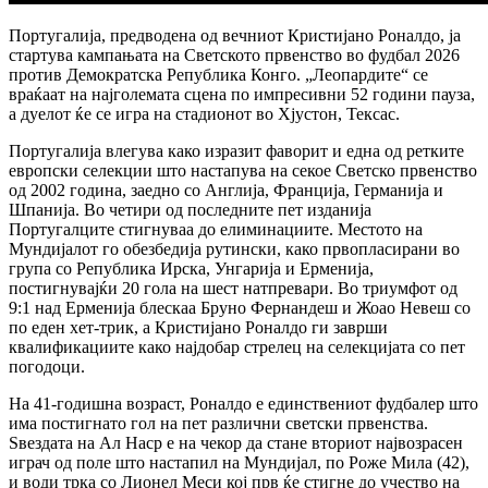
Португалија, предводена од вечниот Кристијано Роналдо, ја
стартува кампањата на Светското првенство во фудбал 2026
против Демократска Република Конго. „Леопардите“ се
враќаат на најголемата сцена по импресивни 52 години пауза,
а дуелот ќе се игра на стадионот во Хјустон, Тексас.
Португалија влегува како изразит фаворит и една од ретките
европски селекции што настапува на секое Светско првенство
од 2002 година, заедно со Англија, Франција, Германија и
Шпанија. Во четири од последните пет изданија
Португалците стигнуваа до елиминациите. Местото на
Мундијалот го обезбедија рутински, како првопласирани во
група со Република Ирска, Унгарија и Ерменија,
постигнувајќи 20 гола на шест натпревари. Во триумфот од
9:1 над Ерменија блескаа Бруно Фернандеш и Жоао Невеш со
по еден хет-трик, а Кристијано Роналдо ги заврши
квалификациите како најдобар стрелец на селекцијата со пет
погодоци.
На 41-годишна возраст, Роналдо е единствениот фудбалер што
има постигнато гол на пет различни светски првенства.
Ѕвездата на Ал Наср е на чекор да стане вториот највозрасен
играч од поле што настапил на Мундијал, по Роже Мила (42),
и води трка со Лионел Меси кој прв ќе стигне до учество на