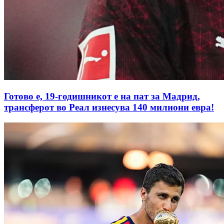
Готово е, 19-годишникот е на пат за Мадрид,
трансферот во Реал изнесува 140 милиони евра!