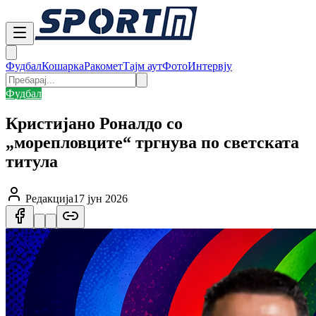
Фудбал
Кошарка
Ракомет
Тајм аут
Фото
Интервју
Фудбал
Кристијано Роналдо со
„морепловците“ тргнува по светската
титула
Редакција
17 јун 2026