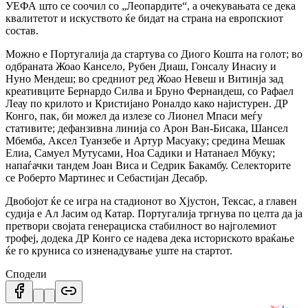
УЕФА што се соочил со „Леопардите“, а очекувањата се дека
квалитетот и искуството ќе бидат на страна на европскиот
состав.
Можно е Португалија да стартува со Диого Кошта на голот; во
одбраната Жоао Кансело, Рубен Диаш, Гонсалу Инасиу и
Нуно Мендеш; во средниот ред Жоао Невеш и Витинја зад
креативците Бернардо Силва и Бруно Фернандеш, со Рафаел
Леау по крилото и Кристијано Роналдо како најистурен. ДР
Конго, пак, би можел да излезе со Лионел Мпаси меѓу
стативите; дефанзивна линија со Арон Ван-Бисака, Шансел
Мбемба, Аксел Туанзебе и Артур Масуаку; средина Мешак
Елиа, Самуел Мутусами, Ноа Садики и Натанаел Мбуку;
напаѓачки тандем Јоан Виса и Седрик Бакамбу. Селекторите
се Роберто Мартинес и Себастијан Десабр.
Двобојот ќе се игра на стадионот во Хјустон, Тексас, а главен
судија е Ал Јасим од Катар. Португалија тргнува по целта да ја
претвори својата генерациска стабилност во најголемиот
трофеј, додека ДР Конго се надева дека историското враќање
ќе го круниса со изненадување уште на стартот.
Сподели