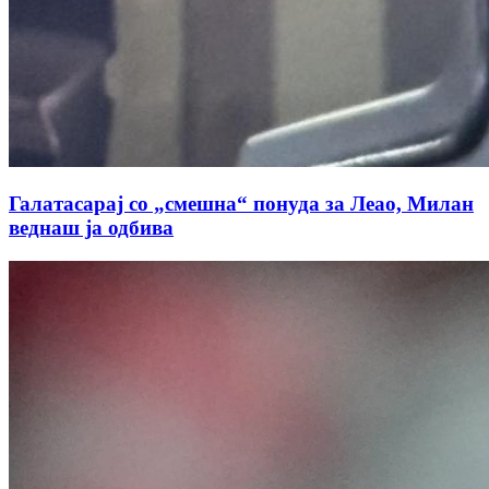
Галатасарај со „смешна“ понуда за Леао, Милан
веднаш ја одбива