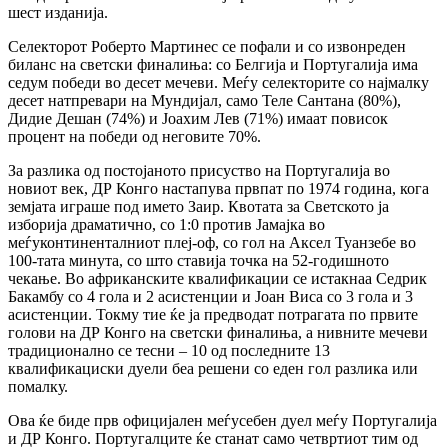
шест изданија.
Селекторот Роберто Мартинес се пофали и со извонреден
биланс на светски финалиња: со Белгија и Португалија има
седум победи во десет мечеви. Меѓу селекторите со најмалку
десет натпревари на Мундијал, само Теле Сантана (80%),
Дидие Дешан (74%) и Јоахим Лев (71%) имаат повисок
процент на победи од неговите 70%.
За разлика од постојаното присуство на Португалија во
новиот век, ДР Конго настапува првпат по 1974 година, кога
земјата играше под името Заир. Квотата за Светското ја
изборија драматично, со 1:0 против Јамајка во
меѓуконтиненталниот плеј-оф, со гол на Аксел Туанзебе во
100-тата минута, со што ставија точка на 52-годишното
чекање. Во африканските квалификации се истакнаа Седрик
Бакамбу со 4 гола и 2 асистенции и Јоан Виса со 3 гола и 3
асистенции. Токму тие ќе ја предводат потрагата по првите
голови на ДР Конго на светски финалиња, а нивните мечеви
традиционално се тесни – 10 од последните 13
квалификациски дуели беа решени со еден гол разлика или
помалку.
Ова ќе биде прв официјален меѓусебен дуел меѓу Португалија
и ДР Конго. Португалците ќе станат само четвртиот тим од