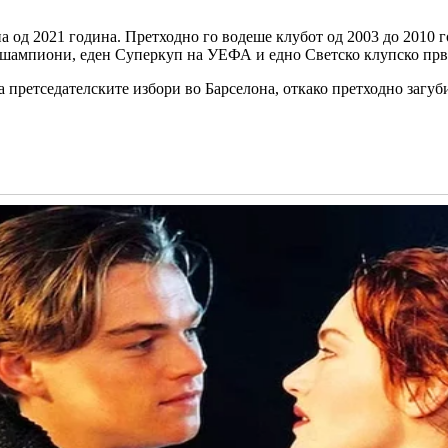
 од 2021 година. Претходно го водеше клубот од 2003 до 2010 г
на шампиони, еден Суперкуп на УЕФА и едно Светско клупско п
 претседателските избори во Барселона, откако претходно загуб