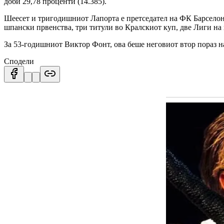
доби 29,78 проценти (14.385).
Шеесет и тригодишниот Лапорта е претседател на ФК Барселона
шпански првенства, три титули во Кралскиот куп, две Лиги 
За 53-годишниот Виктор Фонт, ова беше неговиот втор пораз на
Сподели