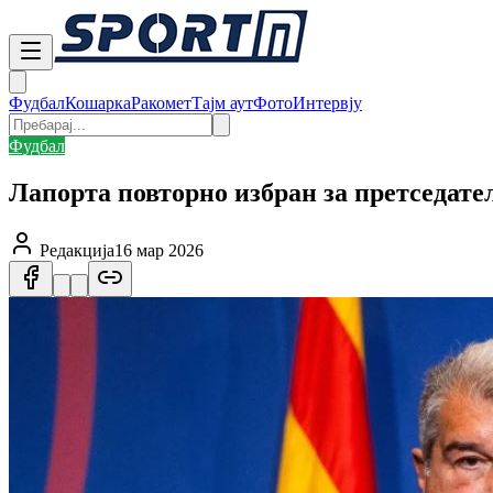
Фудбал
Кошарка
Ракомет
Тајм аут
Фото
Интервју
Фудбал
Лапорта повторно избран за претседате
Редакција
16 мар 2026