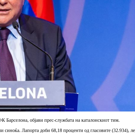
ФК Барселона, објави прес-службата на каталонскиот тим.
ни синоќа. Лапорта доби 68,18 проценти од гласовите (32.934), л