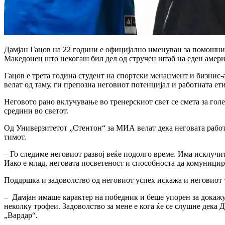
Дамјан Гацов на 22 години е официјално именуван за помошник
Мaкедонец што некогаш бил дел од стручен штаб на еден амер
Гацов е трета година студент на спортски менаџмент и бизнис-
велат од таму, ги препозна неговиот потенцијал и работната ет
Неговото рано вклучување во тренерскиот свет се смета за гол
средини во светот.
Од Универзитетот „Стентон“ за МИА велат дека неговата работн
тимот.
– Го следиме неговиот развој веќе подолго време. Има исклучи
Иако е млад, неговата посветеност и способноста да комуницир
Поддршка и задоволство од неговиот успех искажа и неговиот 
– Дамјан имаше карактер на победник и беше упорен за докажу
неколку трофеи. Задоволство за мене е кога ќе се слушне дека
„Вардар“.