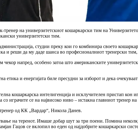
-тренер на универзитетскиот кошаркарски тим на Универзитетот
икански универзитетски тим.
администрација, студии преку кои го комбинира своето кошаркар
ика и реши да му даде шанса во професионалниот тренерски тим, ш
ем чекор напред, особено затоа што американските универзитетс
а етика и енергијата биле пресудни за изборот и дека очекуваат
телна кошаркарска интелигенција и исклучителен пристап кон иг
а со играчите се на највисоко ниво – истакна главниот тренер н
тренер од КК „Вардар“, Никола Данев.
вање на теренот. Имаше добар шут за три поени. Помина неколк
 Дамјан Гацов се вклопил во еден од најдобрите кошаркарски сис