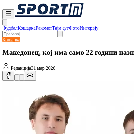
Фудбал
Кошарка
Ракомет
Тајм аут
Фото
Интервју
Кошарка
Македонец, кој има само 22 години на
Редакција
31 мар 2026