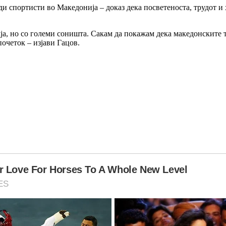
ди спортисти во Македонија – доказ дека посветеноста, трудот и 
емја, но со големи соништа. Сакам да покажам дека македонските
почеток – изјави Гацов.