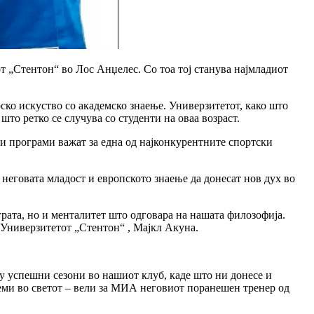
 „Стентон“ во Лос Анџелес. Со тоа тој станува најмладиот
ско искуство со академско знаење. Универзитетот, како што
то ретко се случува со студенти на оваа возраст.
ки програми важат за една од најконкурентните спортски
 неговата младост и европското знаење да донесат нов дух во
рата, но и менталитет што одговара на нашата филозофија.
а Универзитетот „Стентон“ , Мајкл Акуна.
у успешни сезони во нашиот клуб, каде што ни донесе и
теми во светот – вели за МИА неговиот поранешен тренер од