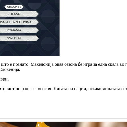
то е познато, Македонија оваа сезона ќе игра за една скала во 
Словенија.
мври.
вториот по ранг сегмент во Лигата на нации, откако минатата се