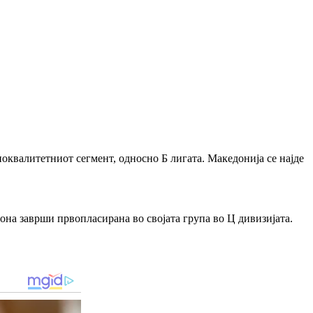
поквалитетниот сегмент, односно Б лигата. Македонија се најде
зона заврши првопласирана во својата група во Ц дивизијата.