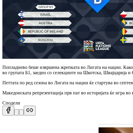
Попладнево беше извршена жрепката во Лигата на нации. Како ш
во групата Б1, заедно со селекциите на Шкотска, Швајцарија и 
Петтата по ред сезона во Лигата на нации ќе стартува во септе
Македонската репрезентација прв пат во историјата ќе игра во 
Сподели