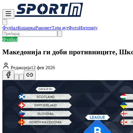
Фудбал
Кошарка
Ракомет
Тајм аут
Фото
Интервју
Фудбал
Македонија ги доби противниците, Шко
Редакција
12 фев 2026