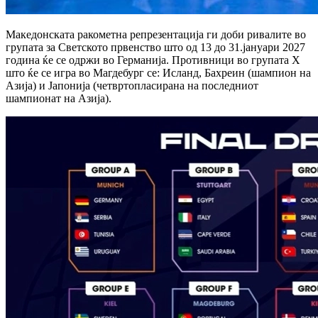
Македонската ракометна репрезентација ги доби ривалите во
групата за Светското првенство што од 13 до 31.јануари 2027
година ќе се одржи во Германија. Противници во групата Х
што ќе се игра во Магдебург се: Исланд, Бахреин (шампион на
Азија) и Јапонија (четвртопласирана на последниот
шампионат на Азија).