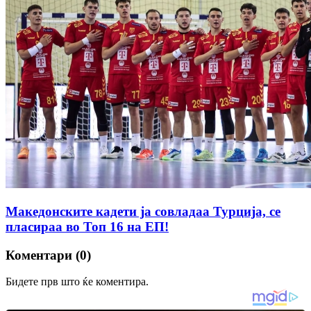
Македонските кадети ја совладаа Турција, се
пласираа во Топ 16 на ЕП!
Коментари (0)
Бидете прв што ќе коментира.