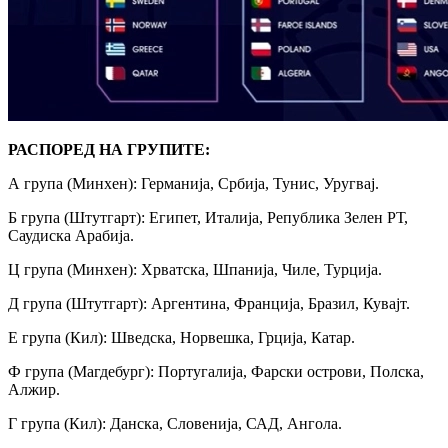
РАСПОРЕД НА ГРУПИТЕ:
А група (Минхен): Германија, Србија, Тунис, Уругвај.
Б група (Штутгарт): Египет, Италија, Република Зелен РТ,
Саудиска Арабија.
Ц група (Минхен): Хрватска, Шпанија, Чиле, Турција.
Д група (Штутгарт): Аргентина, Франција, Бразил, Кувајт.
Е група (Кил): Шведска, Норвешка, Грција, Катар.
Ф група (Магдебург): Португалија, Фарски острови, Полска,
Алжир.
Г група (Кил): Данска, Словенија, САД, Ангола.