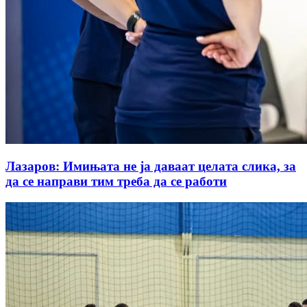
Лазаров: Имињата не ја даваат целата слика, за
да се направи тим треба да се работи