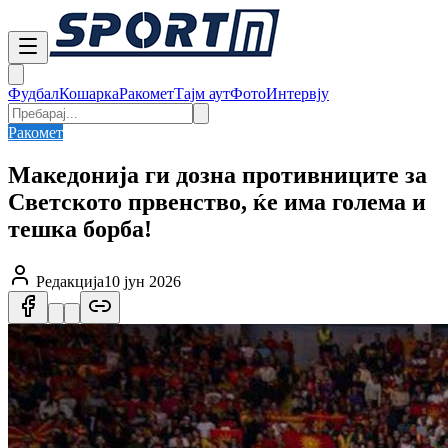
Фудбал
Кошарка
Ракомет
Тајм аут
Фото
Интервју
Ракомет
Македонија ги дозна противниците за
Светското првенство, ќе има голема и
тешка борба!
Редакција
10 јун 2026