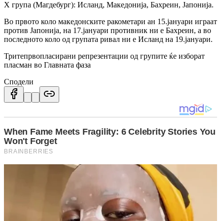
Х група (Магдебург): Исланд, Македонија, Бахреин, Јапонија.
Во првото коло македонските ракометари ан 15.јануари играат
против Јапонија, на 17.јануари противник ни е Бахреин, а во
последното коло од групата ривал ни е Исланд на 19.јануари.
Тритепрвопласирани репрезентации од групите ќе изборат
пласман во Главната фаза
Сподели