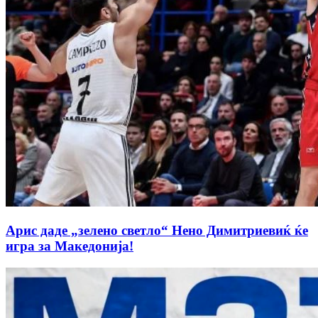
Арис даде „зелено светло“ Нено Димитриевиќ ќе
игра за Македонија!