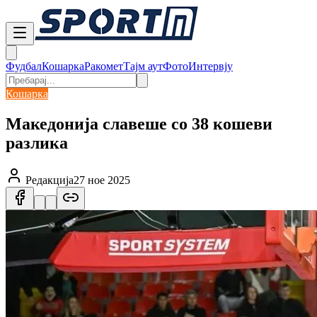
Фудбал
Кошарка
Ракомет
Тајм аут
Фото
Интервју
Кошарка
Македонија славеше со 38 кошеви
разлика
Редакција
27 ное 2025