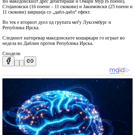
Во македонскиот дрес дебитираше и Омари Мур (6 поени).
Стојановски (16 поени – 11 скокови) и Јакимовски (25 поени и
11 скокови) завршија со „дабл-дабл“ ефект.
Во тек е вториот дуел од групата меѓу Луксембург и
Република Ирска.
Следниот натпревар македонските кошаркари го играат во
недела во Даблин против Република Ирска.
Сподели