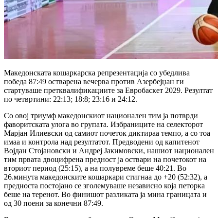
Македонската кошаркарска репрезентација со убедлива
победа 87:49 остварена вечерва против Азербејџан ги
стартуваше претквалификациите за Евробаскет 2029. Резултат
по четвртини: 22:13; 18:8; 23:16 и 24:12.
Со овој триумф македонскиот национален тим ја потврди
фаворитската улога во групата. Избраниците на селекторот
Марјан Илиевски од самиот почеток диктираа темпо, а со тоа
имаа и контрола над резултатот. Предводени од капитенот
Војдан Стојановски и Андреј Јакимовски, нашиот национален
тим првата двоцифрена предност ја оствари на почетокот на
вториот период (25:15), а на полувреме беше 40:21. Во
26.минута македонските кошаркари стигнаа до +20 (52:32), а
предноста постојано се зголемуваше независно која петорка
беше на теренот. Во финишот разликата ја мина границата и
од 30 поени за конечни 87:49.