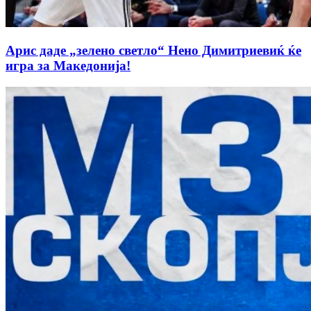
Арис даде „зелено светло“ Нено Димитриевиќ ќе
игра за Македонија!