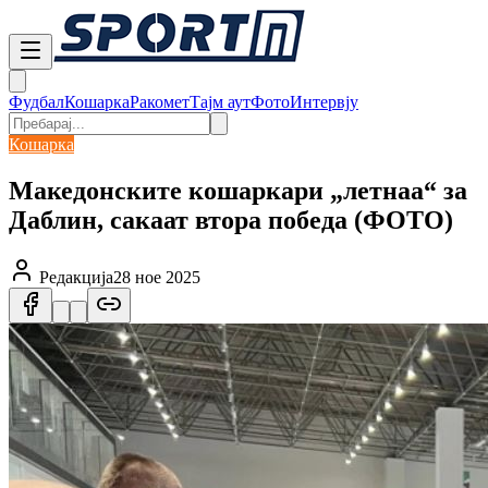
Фудбал
Кошарка
Ракомет
Тајм аут
Фото
Интервју
Кошарка
Македонските кошаркари „летнаа“ за
Даблин, сакаат втора победа (ФОТО)
Редакција
28 ное 2025