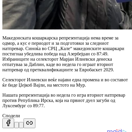
Македонската кошаркарска репрезентација нема време за
одмор, а кус е периодот и за подготовки за следниот
натпревар. Синоќа во СРЦ „Кале“ македонските кошаркари
постигнаа убедлива победа над Азербејџан со 87:49.
Избраниците на селекторот Марјан Илиевски денеска
отпатуваа за Даблин, каде во недела го играат вториот
натпревар од претквалификациите за Евробаскет 2029.
Селекторот Илиевски веќе најави една промена и во составот
ќе биде Џејкоб Вајли, на местото на Мур.
Нашата репрезентација во недела го игра вториот натпревар
против Република Ирска, која на првиот дуел загуби од
Луксембург со 89:77.
Сподели