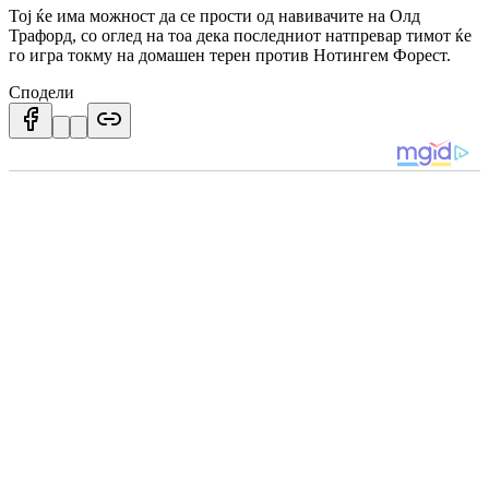
Тој ќе има можност да се прости од навивачите на Олд
Трафорд, со оглед на тоа дека последниот натпревар тимот ќе
го игра токму на домашен терен против Нотингем Форест.
Сподели