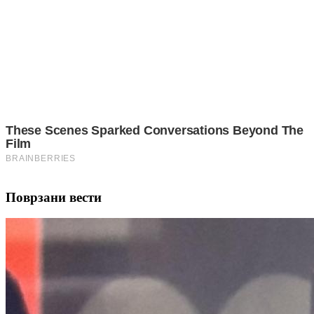
Галатасарај со „смешна“ понуда за Леао, Милан
веднаш ја одбива