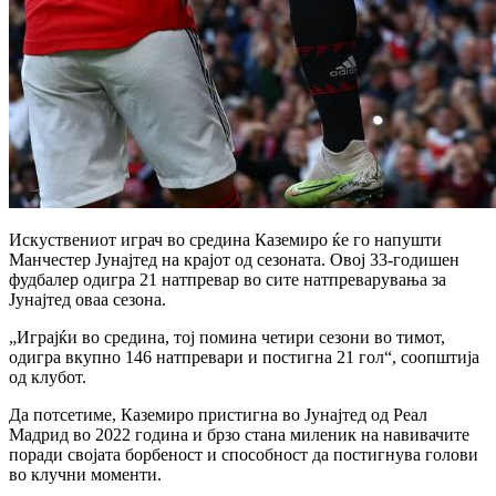
Искуствениот играч во средина Каземиро ќе го напушти
Манчестер Јунајтед на крајот од сезоната. Овој 33-годишен
фудбалер одигра 21 натпревар во сите натпреварувања за
Јунајтед оваа сезона.
„Играјќи во средина, тој помина четири сезони во тимот,
одигра вкупно 146 натпревари и постигна 21 гол“, соопштија
од клубот.
Да потсетиме, Каземиро пристигна во Јунајтед од Реал
Мадрид во 2022 година и брзо стана миленик на навивачите
поради својата борбеност и способност да постигнува голови
во клучни моменти.