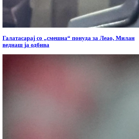
Готово е, 19-годишникот е на пат за Мадрид,
трансферот во Реал изнесува 140 милиони евра!