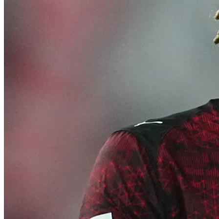
Каква вест од Шпанија – „Ел Класико“ во
трката за потписот на Родри!
Коментари (0)
Бидете прв што ќе коментира.