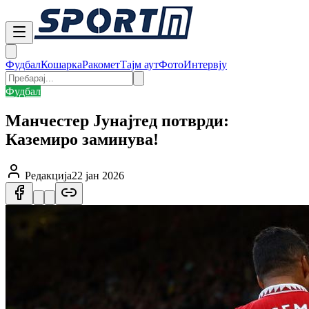
Фудбал
Кошарка
Ракомет
Тајм аут
Фото
Интервју
Фудбал
Манчестер Јунајтед потврди:
Каземиро заминува!
Редакција
22 јан 2026