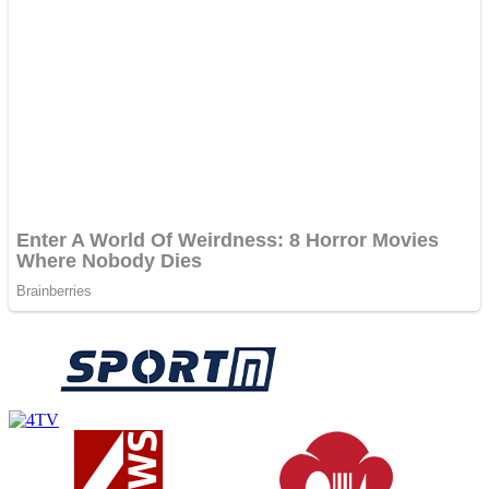
RSS
© 2018-
2026
sportm.mk · Сите права задржани