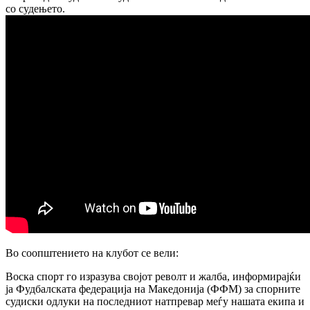
со судењето.
Во соопштението на клубот се вели:
Воска спорт го изразува својот револт и жалба, информирајќи
ја Фудбалската федерација на Македонија (ФФМ) за спорните
судиски одлуки на последниот натпревар меѓу нашата екипа и