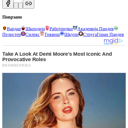
Поврзано
Вардар
Шкендија
Работнички
Академија Пандев
Пелистер
Силекс
Тиквеш
Шкупи
Струга
Горан Пандев