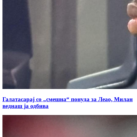
Галатасарај со „смешна“ понуда за Леао, Милан
веднаш ја одбива