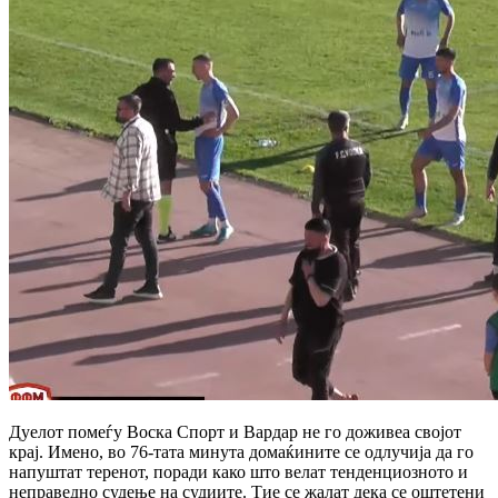
Дуелот помеѓу Воска Спорт и Вардар не го доживеа својот
крај. Имено, во 76-тата минута домаќините се одлучија да го
напуштат теренот, поради како што велат тенденциозното и
неправедно судење на судиите. Тие се жалат дека се оштетени