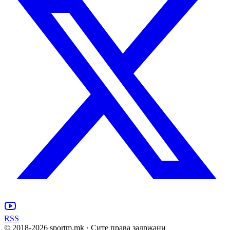
RSS
© 2018-
2026
sportm.mk · Сите права задржани