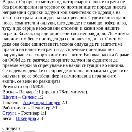
Вардар. Од првата минута од натпреварот нашите играчи не
беа рамноправни на теренот со противниците поради низата
неправедни судиски одлуки кои значително се одразија на
текот на играта и исходот на натпреварот. Судиите постојано
носеа сомнителни одлуки, што доведе не само до нефер игра,
туку и до серија неосновани опомени и казни кон нашите
играчи. За жал, поради овие сериозни неправди, во 76. минута
нашиот тим беше принуден да се повлече од игра. Сметаме
дека ова беше единствената можна одлука да ги заштитиме
правата на нашите играчи и да спречиме понатамошно
нарушување на спортскиот интегритет. Во оваа насока бараме
од ФФМ да ги разгледа спорните одлуки на судиите и да
преземе мерки за спречување на вакви ситуации во иднина.
Се надеваме дека ќе се спроведе детална истрага за судиските
одлуки и ќе се обезбеди фер и рамноправна игра за сите
екипи, се вели во реакцијата.
Резултати од ПМФЛ:
Воска – Вардар 1:1 (прекин 76-та минута).
Шкупи
–
Силекс
1:2
Тиквеш –
Академија
Пандев
2:1
Работнички – Пелистер 2:1
Струга
– Гостивар 1:1
Беса –
Шкендија
2:3
Сподели