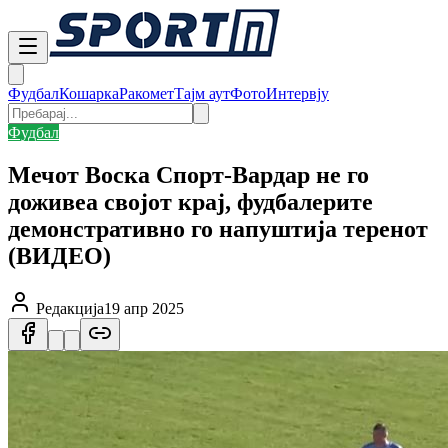
Фудбал
Кошарка
Ракомет
Тајм аут
Фото
Интервју
Фудбал
Мечот Воска Спорт-Вардар не го
доживеа својот крај, фудбалерите
демонстративно го напуштија теренот
(ВИДЕО)
Редакција
19 апр 2025