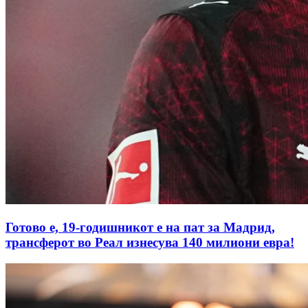
Готово е, 19-годишникот е на пат за Мадрид,
трансферот во Реал изнесува 140 милиони евра!