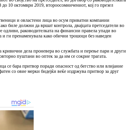
8 до 10 октомври 2019, второосомничениот, кој го презел
пственици и овластени лица во осум приватни компании
ако биле должни да вршат контрола, двајцата претседатели во
те одливи, раководителката на финансии правела упади во
а и ги пренаменувала како обични трошоци без наведен
за кривични дела проневера во службата и перење пари и други
вторно пуштани во оптек за да им се сокрие трагата.
ица се бара притвор поради опасност од бегство или влијание
атен со овие мерки бидејќи веќе издржува притвор за друг