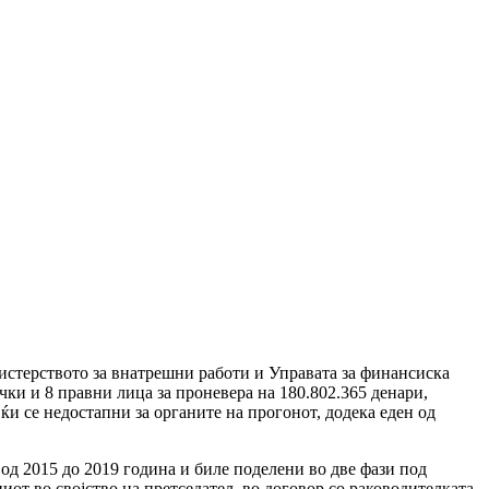
стерството за внатрешни работи и Управата за финансиска
ки и 8 правни лица за проневера на 180.802.365 денари,
ќи се недостапни за органите на прогонот, додека еден од
од 2015 до 2019 година и биле поделени во две фази под
ниот во својство на претседател, во договор со раководителката