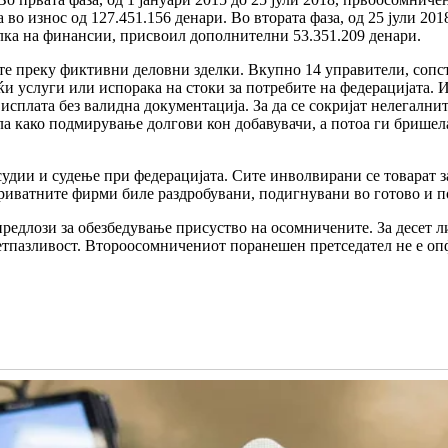
о износ од 127.451.156 денари. Во втората фаза, од 25 јули 201
елка на финансии, присвоил дополнителни 53.351.209 денари.
арите преку фиктивни деловни зделки. Вкупно 14 управители, со
 услуги или испорака на стоки за потребите на федерацијата. И
сплата без валидна документација. За да се сокријат нелегални
ла како подмирување долгови кон добавувачи, а потоа ги бришел
судии и судење при федерацијата. Сите инволвирани се товарат 
риватните фирми биле раздробувани, подигнувани во готово и по
предлози за обезбедување присуство на осомничените. За десет л
етпазливост. Второосомничениот поранешен претседател не е опф