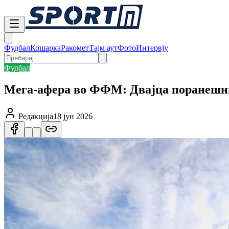
Фудбал
Кошарка
Ракомет
Тајм аут
Фото
Интервју
Фудбал
Мега-афера во ФФМ: Двајца поранешни 
Редакција
18 јун 2026