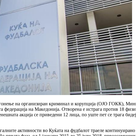
 гонење на организиран криминал и корупција (ОЈО ГОКК), Мини
 федерација на Македонија. Отворена е истрага против 18 физич
нешната акција се приведени 12 лица, по уште пет се трага бидеј
галните активности во Куќата на фудбалот траеле континуирано 
Во првата фаза, од 1 јануари 2015 до 25 јули 2018, првоосомниче