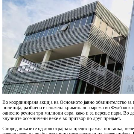
Во координирана акција на Основното јавно обвинителство за
полиција, разбиена е сложена криминална мрежа во Фудбалската
односно речиси три милиони евра, како и за перење пари. Во де
клучните осомничени веќе е во притвор по друг предмет.
Според доказите од долготрајната предистражна постапка, неле
раководство на двајца различни претседатели на федерацијата. 