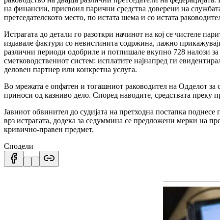
на финансии, присвоил парични средства доверени на службата в
претседателското место, по истата шема и со истата раководит
Истрагата до детали го разоткри начинот на кој се чистеле п
издавале фактури со невистинита содржина, лажно прикажувајќи
различни периоди одобриле и потпишале вкупно 728 налози за и
сметководствениот систем: исплатите најнапред ги евидентира
деловен партнер или конкретна услуга.
Во мрежата е опфатен и тогашниот раководител на Одделот за 
приноси од казниво дело. Според наводите, средствата преку п
Јавниот обвинител до судијата на претходна постапка поднесе 
врз истрагата, додека за седуммина се предложени мерки на пр
кривично-правен предмет.
Сподели