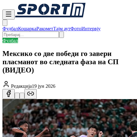
Фудбал
Кошарка
Ракомет
Тајм аут
Фото
Интервју
Фудбал
Мексико со две победи го завери
пласманот во следната фаза на СП
(ВИДЕО)
Редакција
19 јун 2026