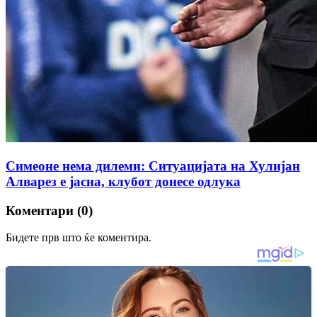
Симеоне нема дилеми: Ситуацијата на Хулијан
Алварез е јасна, клубот донесе одлука
Коментари (0)
Бидете прв што ќе коментира.