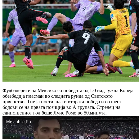
Фудбалерите на Мексико со победата од 1:0 над Јужна Кореја
обезбедија пласман во следната рунда од Светското
првенство. Тие ја постигнаа и втората победа и со шест
бодови се на првата позиција во А групата. Стрелец на
единствениот гол беше Луис Ромо во 50.минута.