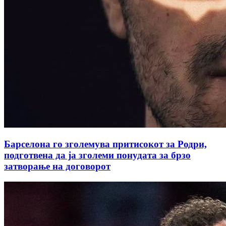
Барселона го зголемува притисокот за Родри,
подготвена да ја зголеми понудата за брзо
затворање на договорот