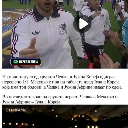
На првиот дуел од групата Чешка и Јужна Кореја одиграа
нерешено 1:1. Мексико е прв на табелата пред Јужна Кореја
која има три бодови, а Чешка и Јужна Африка имаат по еден.
Во последното коло од групата играат: Чешка – Мексико и
Јужна Африка – Јужна Кореја.