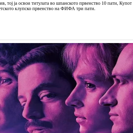
в, тој ја освои титулата во шпанското првенство 10 пати, Купот
тското клупско првенство на ФИФА три пати.