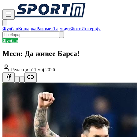
Фудбал
Кошарка
Ракомет
Тајм аут
Фото
Интервју
Фудбал
Меси: Да живее Барса!
Редакција
11 мај 2026