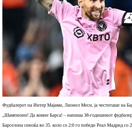
Фудбалерот на Интер Мајами, Лионел Меси, ја честиташе на Ба
„Шампиони! Да живее Барса! – напиша 38-годишниот фудбалер
Барселона синоќа во 35. коло со 2:0 го победи Реал Мадрид со 