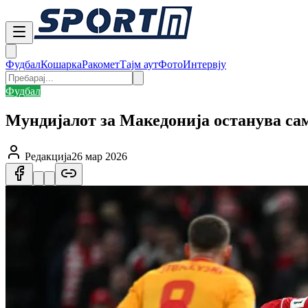
Фудбал
Кошарка
Ракомет
Тајм аут
Фото
Интервју
Фудбал
Мундијалот за Македонија останува само
Редакција
26 мар 2026