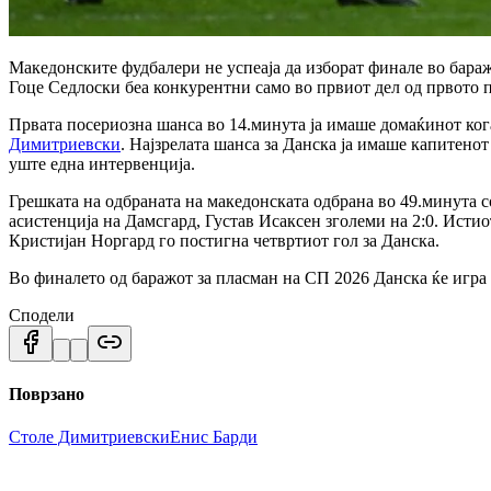
Македонските фудбалери не успеаја да изборат финале во бараж
Гоце Седлоски беа конкурентни само во првиот дел од првото п
Првата посериозна шанса во 14.минута ја имаше домаќинот кога
Димитриевски
. Најзрелата шанса за Данска ја имаше капитен
уште една интервенција.
Грешката на одбраната на македонската одбрана во 49.минута 
асистенција на Дамсгард, Густав Исаксен зголеми на 2:0. Истио
Кристијан Норгард го постигна четвртиот гол за Данска.
Во финалето од баражот за пласман на СП 2026 Данска ќе игра 
Сподели
Поврзано
Столе Димитриевски
Енис Барди