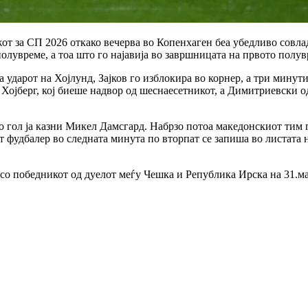
от за СП 2026 откако вечерва во Копенхаген беа убедливо совла
олувреме, а тоа што го најавија во завршницата на првото полув
 ударот на Хојлунд, Зајков го изблокира во корнер, а три мину
от Хојберг, кој биеше надвор од шеснаесетникот, а Димитриевск
со гол ја казни Микел Дамсгард. Набрзо потоа македонскиот тим
т фудбалер во следната минута по вторпат се запиша во листата н
со победникот од дуелот меѓу Чешка и Република Ирска на 31.ма