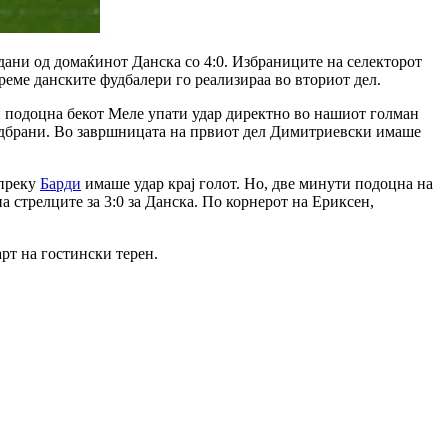
дани од домаќинот Данска со 4:0. Избраниците на селекторот
реме данските фудбалери го реализираа во вториот дел.
ти подоцна бекот Меле упати удар директно во нашиот голман
и одбрани. Во завршницата на првиот дел Димитриевски имаше
 преку
Барди
имаше удар крај голот. Но, две минути подоцна на
а стрелците за 3:0 за Данска. По корнерот на Ериксен,
рт на гостински терен.