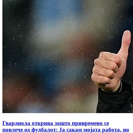
Гвардиола открива зошто привремено се
повлече од фудбалот: Ја сакам мојата работа, но