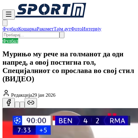
Фудбал
Кошарка
Ракомет
Тајм аут
Фото
Интервју
Фудбал
Мурињо му речe на голманот да оди
напред, а овој постигна гол,
Специјалниот со прослава во свој стил
(ВИДЕО)
Редакција
29 јан 2026