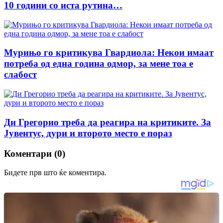
10 години со иста рутина…
Мурињо го критикува Гвардиола: Некои имаат
потреба од една година одмор, за мене тоа е
слабост
Ди Грегорио треба да реагира на критиките. За
Јувентус, дури и второто место е пораз
Коментари (0)
Бидете прв што ќе коментира.