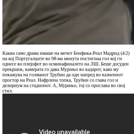
Каква само драма имаше на мечот Бенфика-Реал Мадрид (4:2)
на кој Португалците во 98-ма минута постигнаа гол кој ги
однесе во плејофот во осминафиналето на ЛШ. Беше досуден
прекршок, камерата го дава Мурињо во кадарот, како му
покажува на голманот Трубин да оди напред во казнениот
простор на Реал. Нафрлена топка, Трубин со глава гол и
делириум на стадионот. А, Мурињо, тој со прослава во свој
стил.