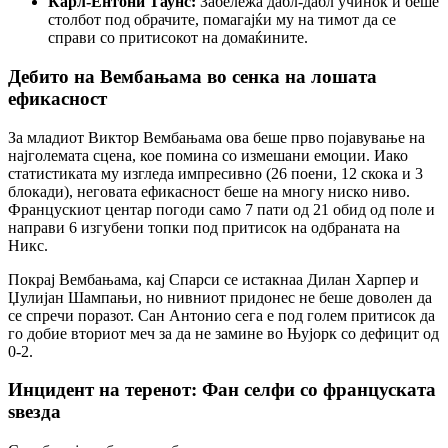
Карл-Ентони Таунс:
Забележа дабл-дабл учинок и беше
столбот под обрачите, помагајќи му на тимот да се
справи со притисокот на домаќините.
Дебито на Вембањама во сенка на лошата
ефикасност
За младиот Виктор Вембањама ова беше прво појавување на
најголемата сцена, кое помина со измешани емоции. Иако
статистиката му изгледа импресивно (26 поени, 12 скока и 3
блокади), неговата ефикасност беше на многу ниско ниво.
Францускиот центар погоди само 7 пати од 21 обид од поле и
направи 6 изгубени топки под притисок на одбраната на
Никс.
Покрај Вембањама, кај Спарси се истакнаа Дилан Харпер и
Џулијан Шампањи, но нивниот придонес не беше доволен да
се спречи поразот. Сан Антонио сега е под голем притисок да
го добие вториот меч за да не замине во Њујорк со дефицит од
0-2.
Инцидент на теренот: Фан селфи со француската
ѕвезда