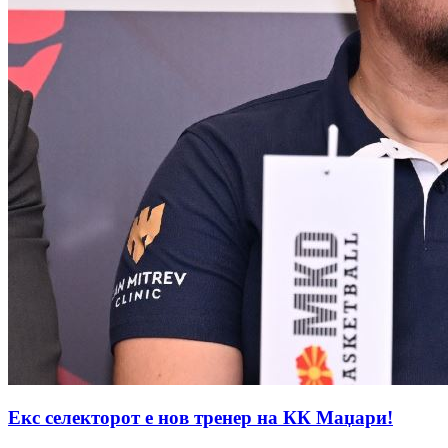
Екс селекторот е нов тренер на КК Маџари!