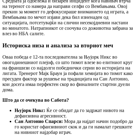
Средбата ја одбележа и бизарен инцидент кога навивач втрча
на теренот со намера да направи селфи со Вембањама. Овој
прекин за момент го дефокусираше вниманието од играта, а
Вембањама по мечот изјави дека бил изненаден од
ситуацијата, потсетувајќи на слични несекојдневни настани
во минатото. Натрапникот се соочува со доживотна забрана за
влез во НБА салите.
Историска низа и анализа за вториот меч
Оваа победа е 12-та последователна за Њујорк Никс во
овогодинешниот плејоф, со што тимот влезе во елитниот круг
на франшизи со најдолги победнички серии во историјата на
лигата. Тренерот Мајк Браун ја пофали хемијата во тимот како
пресуден фактор за рушење на традицијата на Сан Антонио,
кои досега имаа перфектен скор во финалните стартни дуели
дома.
Што да се очекува во Сабота?
Њујорк Никс:
Ќе се обидат да го задржат нивото на
дефанзивна агресивност.
Сан Антонио Спарси:
Мора да најдат начин подобро да
го користат офанзивниот скок и да ги намалат грешките
на нивниот најдобар играч.