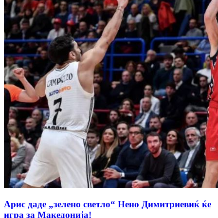
Арис даде „зелено светло“ Нено Димитриевиќ ќе
игра за Македонија!