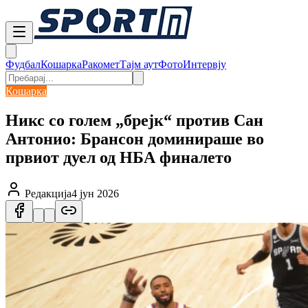
Фудбал
Кошарка
Ракомет
Тајм аут
Фото
Интервју
Кошарка
Никс со голем „брејк“ против Сан
Антонио: Брансон доминираше во
првиот дуел од НБА финалето
Редакција
4 јун 2026