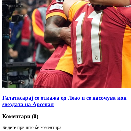
Галатасарај се откажа од Леао и се насочува кон
ѕвездата на Арсенал
Коментари (0)
Бидете прв што ќе коментира.