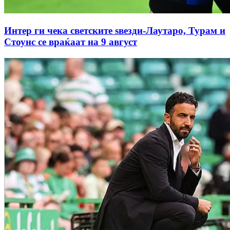
Интер ги чека светските ѕвезди-Лаутаро, Турам и
Стоунс се враќаат на 9 август