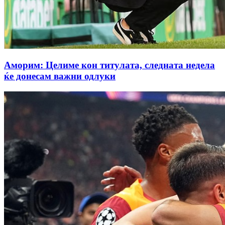
Аморим: Целиме кон титулата, следната недела
ќе донесам важни одлуки