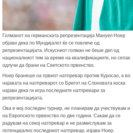
Голманот на германската репрезентација Мануел Ноер
објави дека по Мундијалот ќе се повлече од
репрезентацијата. Искусниот голман не беше дел од
националниот тим за време на квалификациите, но сепак
одлучи да брани на Светското првенство.
Ноер бранеше на првиот натпревар против Куросао, а во
најавата на натпреварот со Брегот на Слоновата коска
најави дека ги игра последните натпревари за
репрезентацијата.
Ова е мој последен турнир, не планирам да учествувам и
на Европското првенство по две години. Сакам да се
радувам на секој натпревар и не размислувам за
потенцијално последниот натпревар, изјави Ноер.