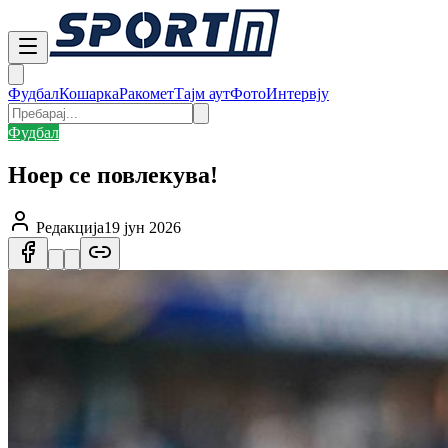
Фудбал
Кошарка
Ракомет
Тајм аут
Фото
Интервју
Фудбал
Ноер се повлекува!
Редакција
19 јун 2026