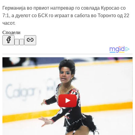
Германија во првиот натпревар го совлада Куросао со
7:1, а дуелот со БСК го играат в сабота во Торонто од 22
часот.
Сподели