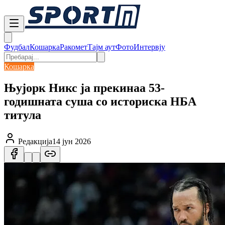
Фудбал
Кошарка
Ракомет
Тајм аут
Фото
Интервју
Кошарка
Њујорк Никс ја прекинаа 53-
годишната суша со историска НБА
титула
Редакција
14 јун 2026