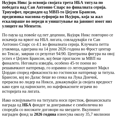
Њујорк Никс ја освоија својата трета НБА титула по
победата над Сан Антонио Спарс во финалната серија.
Триумфот, предводен од МВП-то Џејлен Брансон,
предизвика масовна еуфорија во Њујорк, која за жал
ескалираше во нереди и уништување на јавниот имот низ
улиците на Менхетн.
По пауза од повеќе од пет децении, Њујорк Никс повторно се
искачија на врвот на НБА лигата, совладувајќи ги Сан
Антонио Спарс со 4:1 во финалната серија. Клучната петта
утакмица, одиграна на 14 јуни 2026 година во Фрост центар
во Тексас, заврши со резултат 94:90. Централна фигура на овој
успех е Џејлен Брансон, кој беше прогласен за МВП на
финалето. Неговата изведба, особено 45-те поени во
решавачкиот натпревар, го израмни со легендарниот Мајкл
Џордан според ефикасноста во гостински натпревар за титула.
Брансон, кој во Далас беше во сенка на Лука Дончиќ,
прерасна во лидер на Никси, докажувајќи ја својата вредност
како еден од најниските, но најефикасните играчи во
историјата на лигата.
Иако освојувањето на титулата носи престиж, финансиската
награда од
НБА
фондот за доигравање е симболична во
споредба со високите договори на ѕвездите. Вкупниот
награден фонд за
2026 година
изнесува околу 35,7 милиони