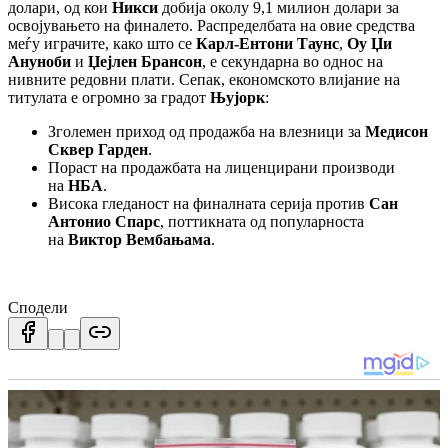
долари, од кои
Никси
добија околу 9,1 милион долари за
освојувањето на финалето. Распределбата на овие средства
меѓу играчите, како што се
Карл-Ентони Таунс
,
Оу Џи
Ануноби
и
Џејлен Брансон
, е секундарна во однос на
нивните редовни плати. Сепак, економското влијание на
титулата е огромно за градот
Њујорк
:
Зголемен приход од продажба на влезници за
Медисон
Сквер Гарден
.
Пораст на продажбата на лиценцирани производи
на
НБА
.
Висока гледаност на финалната серија против
Сан
Антонио Спарс
, поттикната од популарноста
на
Виктор Вембањама
.
Сподели