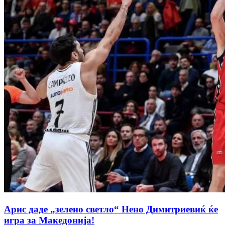
Арис даде „зелено светло“ Нено Димитриевиќ ќе
игра за Македонија!