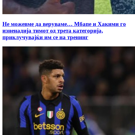
Не можевме да веруваме… Мбапе и Хакими го
изненадија тимот од трета категорија,
приклучувајќи им се на тренинг