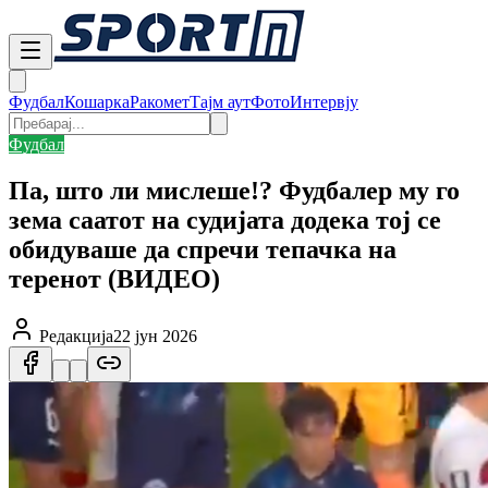
Фудбал
Кошарка
Ракомет
Тајм аут
Фото
Интервју
Фудбал
Па, што ли мислеше!? Фудбалер му го
зема саатот на судијата додека тој се
обидуваше да спречи тепачка на
теренот (ВИДЕО)
Редакција
22 јун 2026