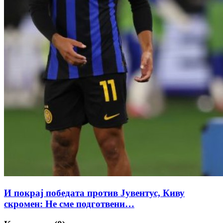
И покрај победата против Јувентус, Киву
скромен: Не сме подготвени…