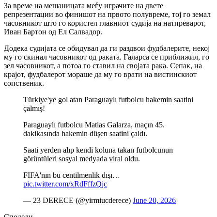
За време на мешаницата меѓу играчите на двете
репрезентации во финишот на првото полувреме, тој го земал
часовникот што го користел главниот судија на натпреварот,
Иван Бартон од Ел Салвадор.
Додека судијата се обидувал да ги раздвои фудбалерите, некој
му го скинал часовникот од раката. Галарса се приближил, го
зел часовникот, а потоа го ставил на својата рака. Сепак, на
крајот, фудбалерот мораше да му го врати на вистинскиот
сопственик.
Türkiye'ye gol atan Paraguaylı futbolcu hakemin saatini
çalmış!
Paraguaylı futbolcu Matias Galarza, maçın 45.
dakikasında hakemin düşen saatini çaldı.
Saati yerden alıp kendi koluna takan futbolcunun
görüntüleri sosyal medyada viral oldu.
FIFA'nın bu centilmenlik dışı…
pic.twitter.com/xRdFffzQjc
— 23 DERECE (@yirmiucderece)
June 20, 2026
Сподели