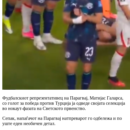
Фудбалскиот репрезентативец на Парагвај, Матијас Галарса,
со голот за победа против Турција ја одведе својата селекција
во нокаут-фазата на Светското првенство.
Сепак, напаѓачот на Парагвај натпреварот го одбележа и по
уште еден необичен детал.