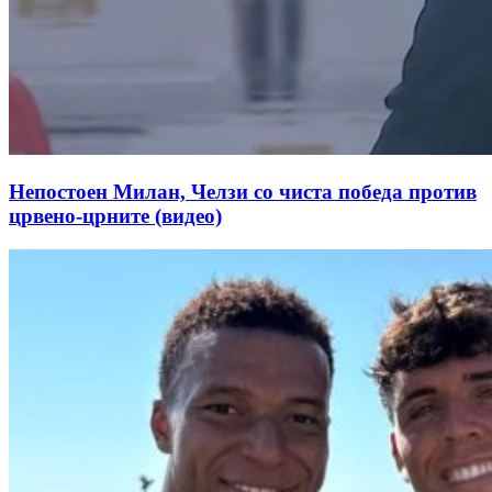
Непостоен Милан, Челзи со чиста победа против
црвено-црните (видео)