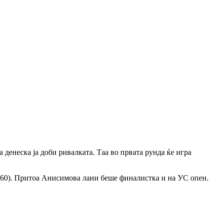
енеска ја доби ривалката. Таа во првата рунда ќе игра
 60). Притоа Анисимова лани беше финалистка и на УС опен.