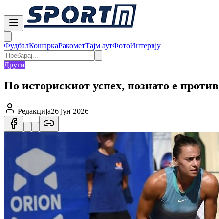
Фудбал
Кошарка
Ракомет
Тајм аут
Фото
Интервју
Други
По историскиот успех, познато е проти
Редакција
26 јун 2026