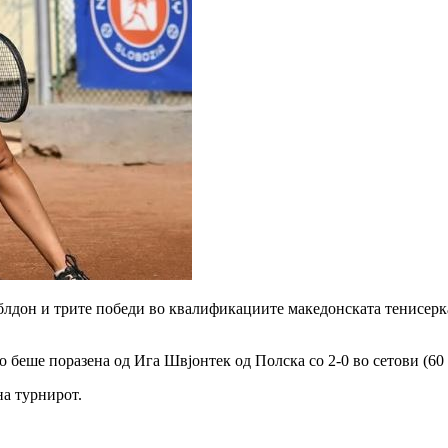
дон и трите победи во квалификациите македонската тенисерка д
беше поразена од Ига Швјонтек од Полска со 2-0 во сетови (60
на турнирот.