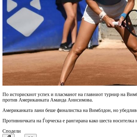
По историскиот успех и пласманот на главниот турнир на Вимбл
против Американката Аманда Анисимова.
Американката лани беше финалистка на Вимблдон, но убедливо 
Противничката на Ѓорческа е рангирана како шеста носителка 
Сподели