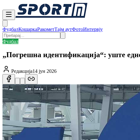
Фудбал
Кошарка
Ракомет
Тајм аут
Фото
Интервју
Фудбал
„Погрешна идентификација“: уште едно
Редакција
14 јун 2026