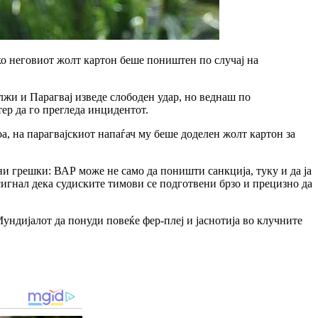
ко неговиот жолт картон беше поништен по случај на
жи и Парагвај изведе слободен удар, но веднаш по
ер да го прегледа инцидентот.
, на парагвајскиот напаѓач му беше доделен жолт картон за
ни грешки: ВАР може не само да поништи санкција, туку и да ја
игнал дека судиските тимови се подготвени брзо и прецизно да
ндијалот да понуди повеќе фер-плеј и јаснотија во клучните