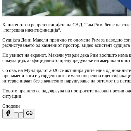
Капитенот на репрезентацијата на САД, Тим Рим, беше најголе
„погрешна идентификација“.
Судијата Дани Макели првично го опомена Рим за наводно соп
расчистувањето од казнениот простор, видео-асистент судијата
По увидот на екранот, Макели утврди дека Рим воопшто нема ко
симулација, а официјалното предупредување на американскиот
Со ова, на Мундијалот 2026 се активира уште една од новините 
пренамени кога е утврдено дека имало погрешна идентификациј
интервенираат без значително нарушување на ритамот на натпр
Новото правило се надоврзува на построгите насоки против од
ситуации.
Сподели