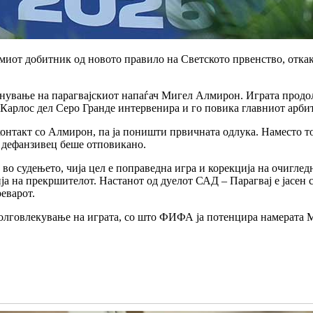
миот добитник од новото правило на Светското првенство, отка
нување на парагвајскиот напаѓач Мигел Алмирон. Играта продол
 Карлос дел Серо Гранде интервенира и го повика главниот арбит
нтакт со Алмирон, па ја поништи првичната одлука. Наместо тоа
 дефанзивец беше отповикано.
во судењето, чија цел е поправедна игра и корекција на очиглед
а на прекршителот. Настанот од дуелот САД – Парагвај е јасен с
еварот.
олговлекување на играта, со што ФИФА ја потенцира намерата Му