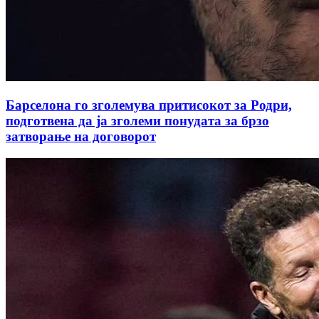
Барселона го зголемува притисокот за Родри,
подготвена да ја зголеми понудата за брзо
затворање на договорот