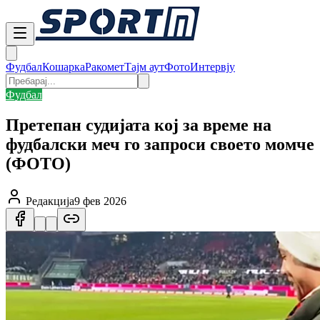
Фудбал
Кошарка
Ракомет
Тајм аут
Фото
Интервју
Фудбал
Претепан судијата кој за време на
фудбалски меч го запроси своето момче
(ФОТО)
Редакција
9 фев 2026