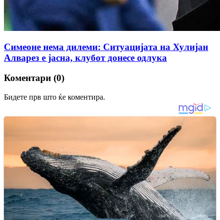
Симеоне нема дилеми: Ситуацијата на Хулијан
Алварез е јасна, клубот донесе одлука
Коментари (0)
Бидете прв што ќе коментира.