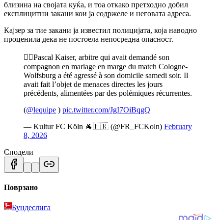
близина на својата куќа, и тоа откако претходно добил
експлицитни закани кои ја содржеле и неговата адреса.
Кајзер за тие закани ја известил полицијата, која наводно
проценила дека не постоела непосредна опасност.
🤦‍♂️Pascal Kaiser, arbitre qui avait demandé son
compagnon en mariage en marge du match Cologne-
Wolfsburg a été agressé à son domicile samedi soir. Il
avait fait l’objet de menaces directes les jours
précédents, alimentées par des polémiques récurrentes.
(
@lequipe
)
pic.twitter.com/JgI7OiBqgQ
— Kultur FC Köln 🐐🇫🇷 (@FR_FCKoln)
February
8, 2026
Сподели
Поврзано
Бундеслига