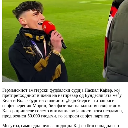
Германскиот аматерски фудбалски судија Паскал Кајзер, кој
претпретходниот викенд на натпревар од Бундеслигата меѓу
Келн и Волфсбург на стадионот „РајнЕнерги“ го запроси
својот вереник Мориц, бил физички нападнат во својот дом.
Кајзер привлече големо внимание во јавноста кога неодамна,
пред речиси 50.000 гледачи, го запроси својот партнер.
Меѓутоа, само една недела подоцна Кајзер бил нападнат во