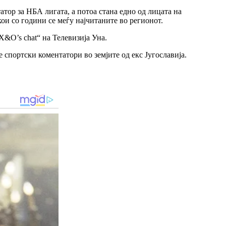
атор за НБА лигата, а потоа стана едно од лицата на
ои со години се меѓу најчитаните во регионот.
X&O’s chat“ на Телевизија Уна.
 спортски коментатори во земјите од екс Југославија.