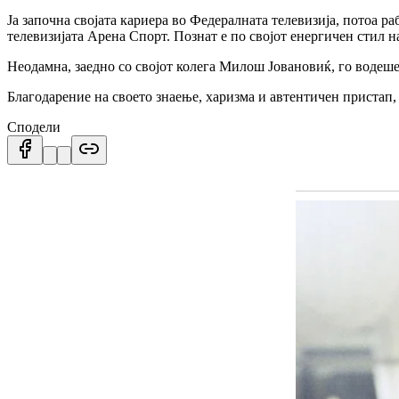
Ја започна својата кариера во Федералната телевизија, потоа р
телевизијата Арена Спорт. Познат е по својот енергичен стил н
Неодамна, заедно со својот колега Милош Јовановиќ, го водеше
Благодарение на своето знаење, харизма и автентичен пристап, 
Сподели