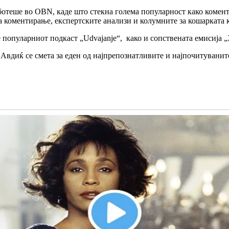
аботеше во OBN, каде што стекна голема популарност како комент
а коментирање, експертските анализи и колумните за кошарката к
 популарниот подкаст „Udvajanje“, како и сопствената емисија „
Авдиќ се смета за еден од најпрепознатливите и најпочитуваните