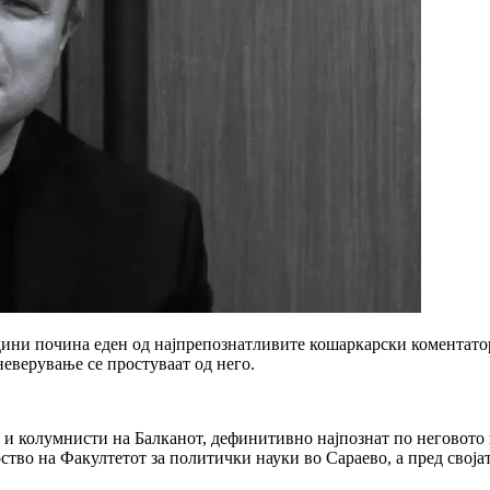
одини почина еден од најпрепознатливите кошаркарски коментато
неверување се простуваат од него.
и и колумнисти на Балканот, дефинитивно најпознат по неговото
во на Факултетот за политички науки во Сараево, а пред својат