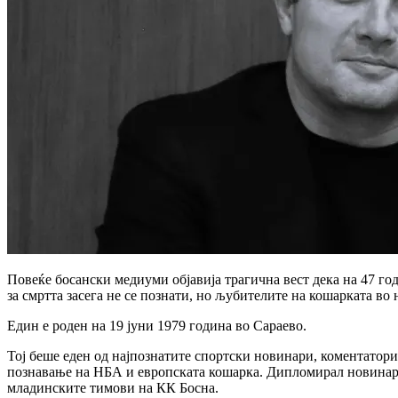
Повеќе босански медиуми објавија трагична вест дека на 47 г
за смртта засега не се познати, но љубителите на кошарката во 
Един е роден на 19 јуни 1979 година во Сараево.
Тој беше еден од најпознатите спортски новинари, коментатор
познавање на НБА и европската кошарка. Дипломирал новинарст
младинските тимови на КК Босна.