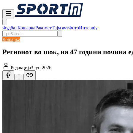
Фудбал
Кошарка
Ракомет
Тајм аут
Фото
Интервју
Кошарка
Регионот во шок, на 47 години почина 
Редакција
3 јун 2026