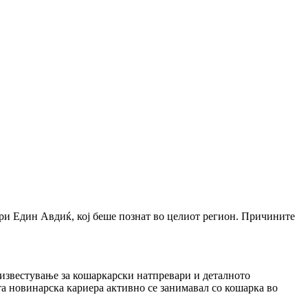
ри Един Авдиќ, кој беше познат во целиот регион. Причините
 известување за кошаркарски натпревари и деталното
а новинарска кариера активно се занимавал со кошарка во