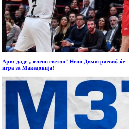
Арис даде „зелено светло“ Нено Димитриевиќ ќе
игра за Македонија!