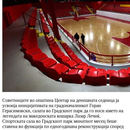
Советниците во општина Центар на денешната седница ја
усвоија иницијативата на градоначалникот Горан
Герасимовски, салата во Градскиот парк да го носи името на
легендата на македонската кошарка Лазар Лечиќ.
Спортската сала во Градскиот парк минатиот месец беше
ставена во функција по едногодишна реконструкција според