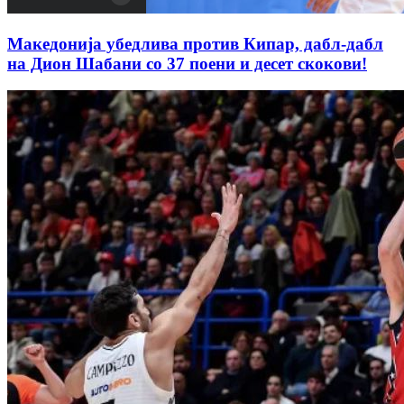
Македонија убедлива против Кипар, дабл-дабл
на Дион Шабани со 37 поени и десет скокови!