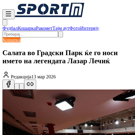
Фудбал
Кошарка
Ракомет
Тајм аут
Фото
Интервју
Кошарка
Салата во Градски Парк ќе го носи
името на легендата Лазар Лечиќ
Редакција
13 мар 2026