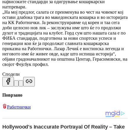
највисоките стандарди за одигрување кошаркарски
натпревари.
„На мој предлог, салата се преименува во чест на човекот кој
остави длабока трага во македонската кошарка и во историјата
на КК Работнички. Ја реконструиравме од корен и таа сега
доби целосно нов лик – заслужува име што ќе го продолжи
духот и традицијата на клубот. Горд сум што нашата сала е по
ФИБА стандарди, подготвена за нови спортски успеси и
генерации кои ќе ја продолжат славната кошаркарска
приказна на Работнички. Лазар Лечиќ е вистинска легенда и
неговото име ќе живее овде, каде што испиша историја“,
објави градоначалникот на општина Центар, Герасимовски, на
својот Фејсбук профил.
Сподели
Поврзано
Работнички