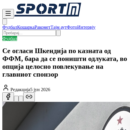
Фудбал
Кошарка
Ракомет
Тајм аут
Фото
Интервју
Фудбал
Се огласи Шкендија по казната од
ФФМ, бара да се поништи одлуката, во
опција целосно повлекување на
главниот спонзор
Редакција
5 јун 2026