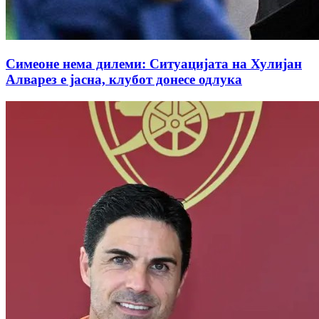
Симеоне нема дилеми: Ситуацијата на Хулијан
Алварез е јасна, клубот донесе одлука