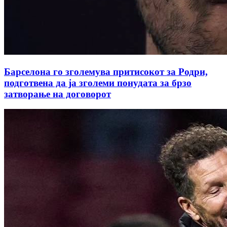
Барселона го зголемува притисокот за Родри,
подготвена да ја зголеми понудата за брзо
затворање на договорот