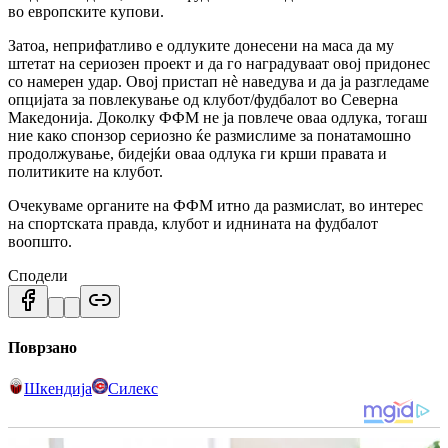
во европските купови.
Затоа, неприфатливо е одлуките донесени на маса да му
штетат на сериозен проект и да го наградуваат овој придонес
со намерен удар. Овој пристап нè наведува и да ја разгледаме
опцијата за повлекување од клубот/фудбалот во Северна
Македонија. Доколку ФФМ не ја повлече оваа одлука, тогаш
ние како спонзор сериозно ќе размислиме за понатамошно
продолжување, бидејќи оваа одлука ги крши правата и
политиките на клубот.
Очекуваме органите на ФФМ итно да размислат, во интерес
на спортската правда, клубот и иднината на фудбалот
воопшто.
Сподели
Поврзано
Шкендија
Силекс