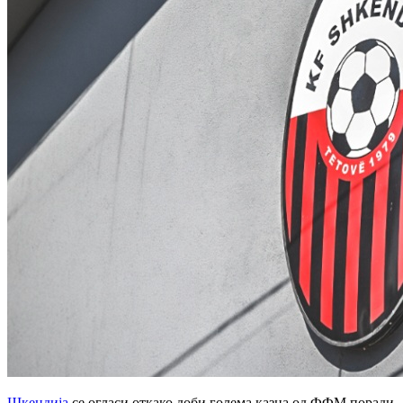
Шкендија
се огласи откако доби голема казна од ФФМ поради