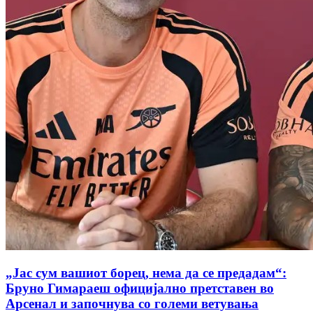
„Јас сум вашиот борец, нема да се предадам“:
Бруно Гимараеш официјално претставен во
Арсенал и започнува со големи ветувања