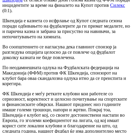
инцидентите за време на финалето на Купот против
Силекс
(0:1).
Шкендија е казнета со исфрлање од Купот следната сезона
поради одбивањето на фудбалерите да ги примат медалите, но
и парична казна и забрана за присуство на навивачи, за
непочитувањето на химната.
Во соопштението се нагласува дека главниот спонзор ја
разгледува опцијата целосно да се повлече од фудбалот
доколку казната не биде повлечена.
По неодамнешната одлука на Фудбалската федерација на
Македонија (ФФМ) против ФК Шкендија, спонзорот на
клубот бара оваа скандалозна одлука итно да се преиспита и
корегира.
ФК Шкендија е меѓу ретките клубови кои работеле со
сериозност, коректност и целосно почитување на спортските
и финансиските обврски. Нашиот придонес низ годините
имаше големи трошоци, напори и жртви. Покрај тоа,
Шкендија е клубот кој, со своите достоинствени настапи во
Европа, го зголеми коефициентот на лигата, од кој имаат
корист сите локални клубови и благодарение на што, од
следната година, нашиот фудбал ќе има дополнително место