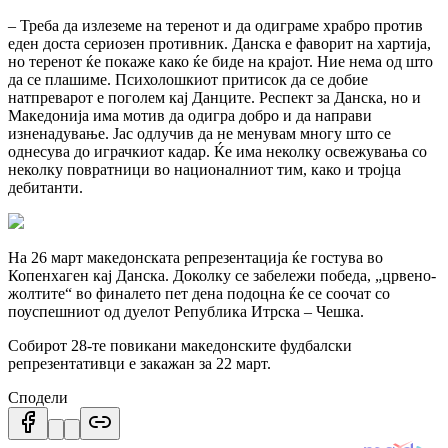
– Треба да излеземе на теренот и да одиграме храбро против
еден доста сериозен противник. Данска е фаворит на хартија,
но теренот ќе покаже како ќе биде на крајот. Ние нема од што
да се плашиме. Психолошкиот притисок да се добие
натпреварот е поголем кај Данците. Респект за Данска, но и
Македонија има мотив да одигра добро и да направи
изненадување. Јас одлучив да не менувам многу што се
однесува до играчкиот кадар. Ќе има неколку освежувања со
неколку повратници во националниот тим, како и тројца
дебитанти.
На 26 март македонската репрезентација ќе гостува во
Копенхаген кај Данска. Доколку се забележи победа, „црвено-
жолтите“ во финалето пет дена подоцна ќе се соочат со
поуспешниот од дуелот Република Итрска – Чешка.
Собирот 28-те повикани македонските фудбалски
репрезентативци е закажан за 22 март.
Сподели