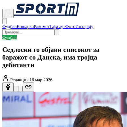
Фудбал
Кошарка
Ракомет
Тајм аут
Фото
Интервју
Фудбал
Седлоски го објави списокот за
баражот со Данска, има тројца
дебитанти
Редакција
16 мар 2026