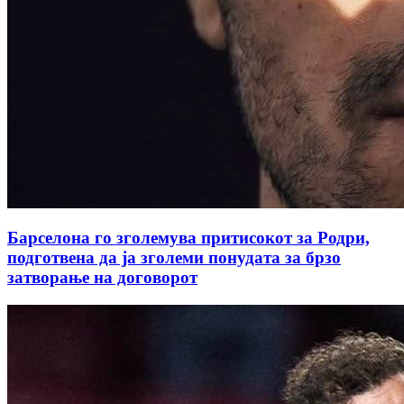
Барселона го зголемува притисокот за Родри,
подготвена да ја зголеми понудата за брзо
затворање на договорот