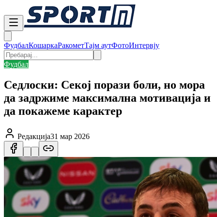
Фудбал
Кошарка
Ракомет
Тајм аут
Фото
Интервју
Фудбал
Седлоски: Секој порази боли, но мора
да задржиме максимална мотивација и
да покажеме карактер
Редакција
31 мар 2026