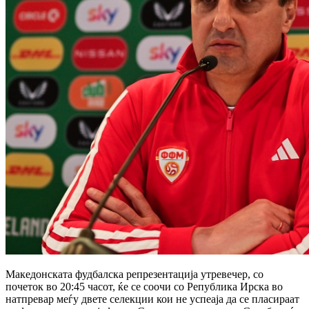
Македонската фудбалска репрезентација утревечер, со
почеток во 20:45 часот, ќе се соочи со Република Ирска во
натпревар меѓу двете селекции кои не успеаја да се пласираат