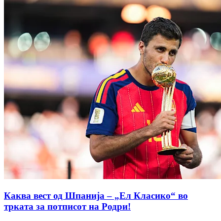
Каква вест од Шпанија – „Ел Класико“ во
трката за потписот на Родри!