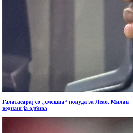
Галатасарај со „смешна“ понуда за Леао, Милан
веднаш ја одбива