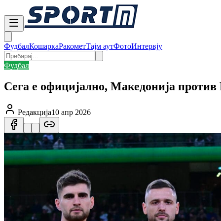
Фудбал
Кошарка
Ракомет
Тајм аут
Фото
Интервју
Фудбал
Сега е официјално, Македонија против 
Редакција
10 апр 2026