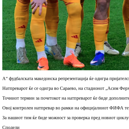
А“ фудбалската македонска репрезентација ќе одигра пријателс
Натпреварот ќе се одигра во Сараево, на стадионот „Асим Фер
Точниот термин за почетокот на натпреварот ќе биде дополнит
Овој контролен натпревар во рамки на официјалниот ФИФА т
За нашиот тим ќе биде можност за проверка пред новиот циклус
Сподели