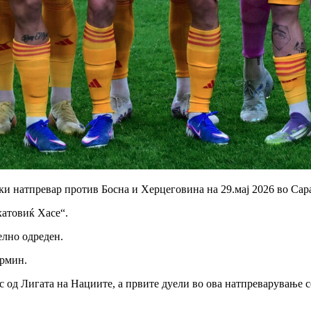
ки натпревар против Босна и Херцеговина на 29.мај 2026 во Сар
хатовиќ Хасе“.
елно одреден.
ермин.
 од Лигата на Нациите, а првите дуели во ова натпреварување с