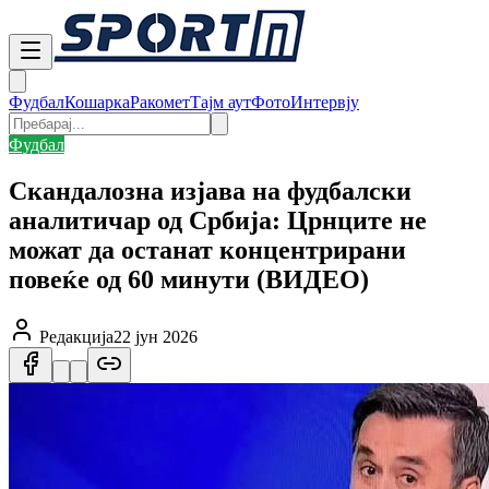
Фудбал
Кошарка
Ракомет
Тајм аут
Фото
Интервју
Фудбал
Скандалозна изјава на фудбалски
аналитичар од Србија: Црнците не
можат да останат концентрирани
повеќе од 60 минути (ВИДЕО)
Редакција
22 јун 2026