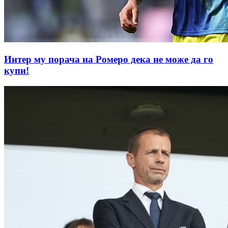
Интер му порачa на Ромеро дека не може да го
купи!