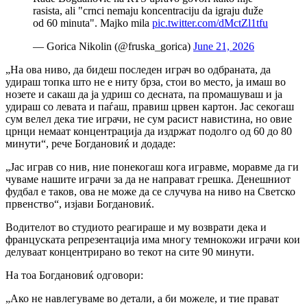
rasista, ali "crnci nemaju koncentraciju da igraju duže
od 60 minuta". Majko mila
pic.twitter.com/dMctZl1tfu
— Gorica Nikolin (@fruska_gorica)
June 21, 2026
„На ова ниво, да бидеш последен играч во одбраната, да
удираш топка што не е ниту брза, стои во место, ја имаш во
нозете и сакаш да ја удриш со десната, па промашуваш и ја
удираш со левата и паѓаш, правиш црвен картон. Јас секогаш
сум велел дека тие играчи, не сум расист навистина, но овие
црнци немаат концентрација да издржат подолго од 60 до 80
минути“, рече Богдановиќ и додаде:
„Јас играв со нив, ние понекогаш кога игравме, моравме да ги
чуваме нашите играчи за да не направат грешка. Денешниот
фудбал е таков, ова не може да се случува на ниво на Светско
првенство“, изјави Богдановиќ.
Водителот во студиото реагираше и му возврати дека и
француската репрезентација има многу темнокожи играчи кои
делуваат концентрирано во текот на сите 90 минути.
На тоа Богдановиќ одговори:
„Ако не навлегуваме во детали, а би можеле, и тие прават