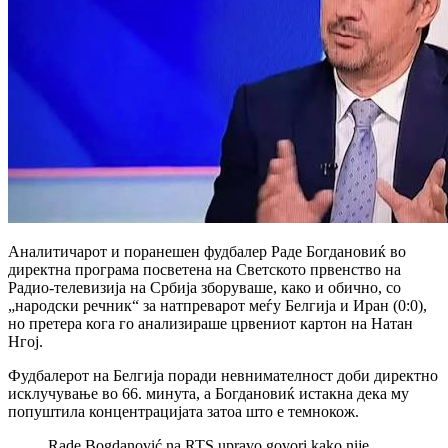
Аналитичарот и поранешен фудбалер
Раде Богдановиќ
во
директна програма посветена на Светското првенство на
Радио-телевизија на Србија
зборуваше, како и обично, со
„народски речник“ за натпреварот меѓу
Белгија
и
Иран
(0:0),
но претера кога го анализираше црвениот картон на
Натан
Нгој
.
Фудбалерот на Белгија поради невнимателност доби директно
исклучување во 66. минута, а Богдановиќ истакна дека му
попуштила концентрацијата затоа што е темнокож.
Rade Bogdanović na RTS upravo govori kako nije