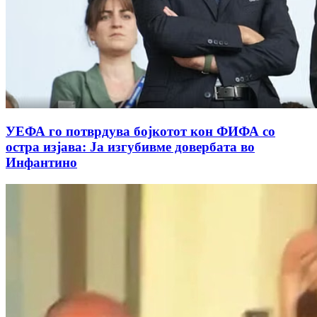
УЕФА го потврдува бојкотот кон ФИФА со
остра изјава: Ја изгубивме довербата во
Инфантино