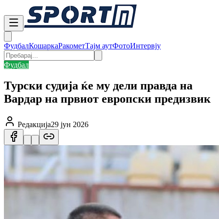
Фудбал
Кошарка
Ракомет
Тајм аут
Фото
Интервју
Фудбал
Турски судија ќе му дели правда на
Вардар на првиот европски предизвик
Редакција
29 јун 2026