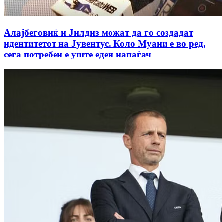
Алајбеговиќ и Јилдиз можат да го создадат
идентитетот на Јувентус. Коло Муани е во ред,
сега потребен е уште еден напаѓач