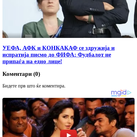
УЕФА, АФК и КОНКАКАФ се здружија и
испратија писмо до ФИФА: Фудбалот не
припаѓа на едно лице!
Коментари (0)
Бидете прв што ќе коментира.