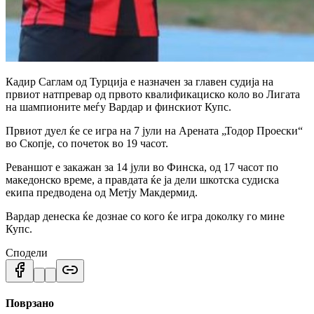
Кадир Саглам од Турција е назначен за главен судија на
првиот натпревар од првото квалификациско коло во Лигата
на шампионите меѓу Вардар и финскиот Купс.
Првиот дуел ќе се игра на 7 јули на Арената „Тодор Проески“
во Скопје, со почеток во 19 часот.
Реваншот е закажан за 14 јули во Финска, од 17 часот по
македонско време, а правдата ќе ја дели шкотска судиска
екипа предводена од Метју Макдермид.
Вардар денеска ќе дознае со кого ќе игра доколку го мине
Купс.
Сподели
Поврзано