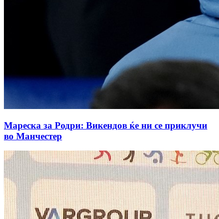
Мареска за Родри: Викендов ќе ни се приклучи
во Манчестер