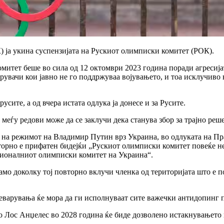
ја укина суспензијата на Рускиот олимписки комитет (РОК).
митет беше во сила од 12 октомври 2023 година поради агресијат
арувачи кои јавно не го поддржуваа војувањето, и тоа исклучи
усите, а од вчера истата одлука ја донесе и за Русите.
 меѓу редови може да се заклучи дека станува збор за трајно р
а на режимот на Владимир Путин врз Украина, во одлуката на П
торно е прифатен бидејќи „Рускиот олимписки комитет повеќе не
ационалниот олимписки комитет на Украина“.
мо доколку тој повторно вклучи членка од територијата што е 
реварувања ќе мора да ги исполнуваат сите важечки антидопинг 
 Лос Анџелес во 2028 година ќе биде дозволено истакнувањето 