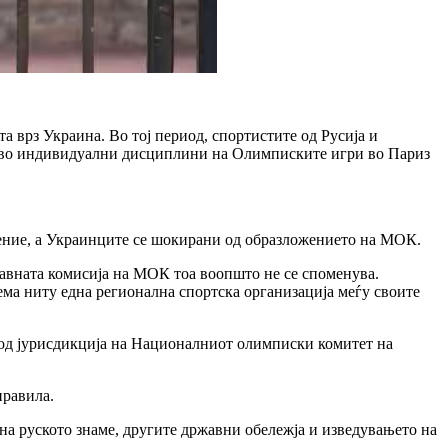
а врз Украина. Во тој период, спортистите од Русија и
во во индивидуални дисциплини на Олимписките игри во Париз
ешение, а Украинците се шокирани од образложението на МОК.
равната комисија на МОК тоа воопшто не се споменува.
ма ниту една регионална спортска организација меѓу своите
под јурисдикција на Националниот олимписки комитет на
правила.
на руското знаме, другите државни обележја и изведувањето на