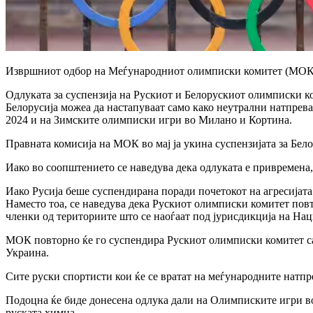
Извршниот одбор на Меѓународниот олимписки комитет (МОК) 
Одлуката за суспензија на Рускиот и Белорускиот олимписки ко
Белорусија можеа да настапуваат само како неутрални натпрев
2024 и на Зимските олимписки игри во Милано и Кортина.
Правната комисија на МОК во мај ја укина суспензијата за Белор
Иако во соопштението се наведува дека одлуката е привремена,
Иако Русија беше суспендирана поради почетокот на агресијат
Наместо тоа, се наведува дека Рускиот олимписки комитет пов
членки од териториите што се наоѓаат под јурисдикција на Н
МОК повторно ќе го суспендира Рускиот олимписки комитет са
Украина.
Сите руски спортисти кои ќе се вратат на меѓународните натп
Подоцна ќе биде донесена одлука дали на Олимписките игри во
руската химна.