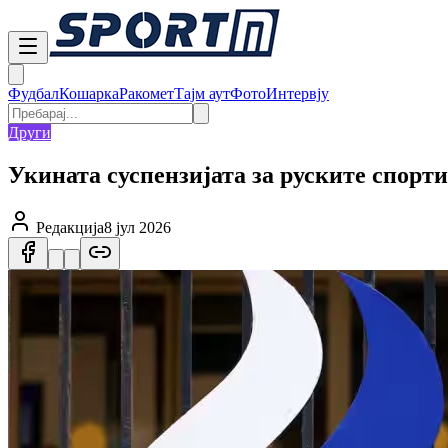
Фудбал
Кошарка
Ракомет
Тајм аут
Фото
Интервју
Други
Укината суспензијата за руските спор
Редакција
8 јул 2026